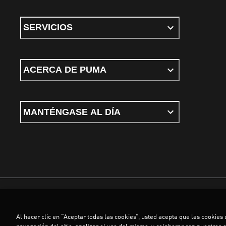
SERVICIOS
ACERCA DE PUMA
MANTÉNGASE AL DÍA
Términos y condiciones
Política de Privacidad
Configurador de cookies
Al hacer clic en “Aceptar todas las cookies”, usted acepta que las cookies
©
PUMA, 2026. Todos los derechos reservados