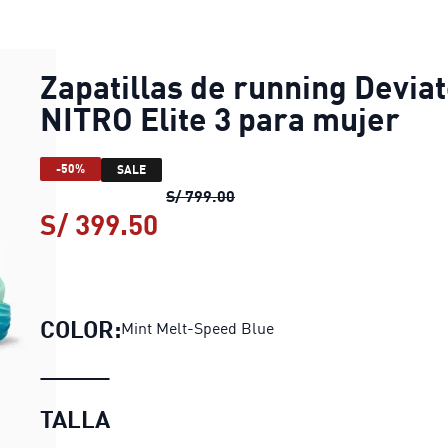
Zapatillas de running Devia
NITRO Elite 3 para mujer
-50%
SALE
Zapatillas de running Deviat
S/ 799.00
S/ 399.50
Zapatillas de running Devi
COLOR:
Mint Melt-Speed Blue
TALLA