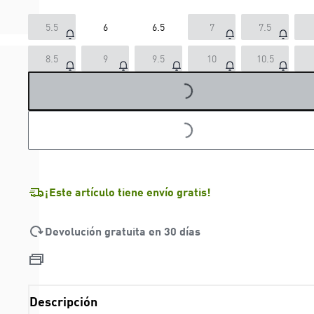
5.5
6
6.5
7
7.5
8.5
9
9.5
10
10.5
LOADING...
LOADING...
¡Este artículo tiene envío gratis!
Devolución gratuita en 30 días
Descripción