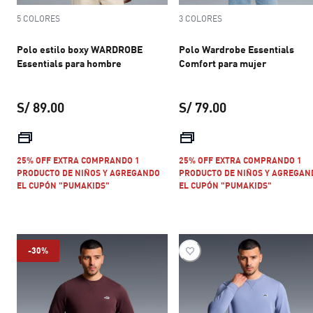
5 COLORES
3 COLORES
Polo estilo boxy WARDROBE
Polo Wardrobe Essentials
Essentials para hombre
Comfort para mujer
S/ 89.00
S/ 79.00
precio actual S/ 89.00
precio actual S/ 
25% OFF EXTRA COMPRANDO 1
25% OFF EXTRA COMPRANDO 1
PRODUCTO DE NIÑOS Y AGREGANDO
PRODUCTO DE NIÑOS Y AGREGAN
EL CUPÓN "PUMAKIDS"
EL CUPÓN "PUMAKIDS"
-30%