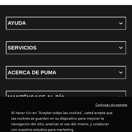
AYUDA
SERVICIOS
ACERCA DE PUMA
MANTÉNGASE AL DÍA
Continuar sin aceptar
Al hacer clic en “Aceptar todas las cookies”, usted acepta que
las cookies se guarden en su dispositivo para mejorar la
navegación del sitio, analizar el uso del mismo, y colaborar
con nuestros estudios para marketing.
Términos y condiciones
Política de Privacidad
Configurador de cookies