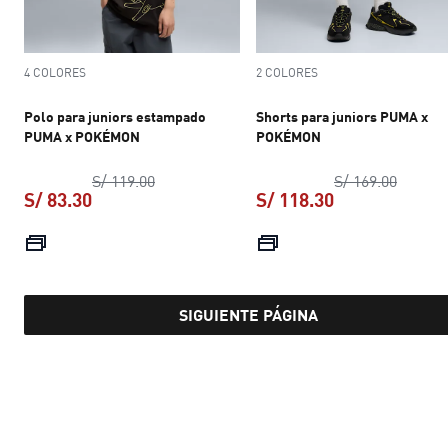
4 COLORES
2 COLORES
Polo para juniors estampado
Shorts para juniors PUMA x
PUMA x POKÉMON
POKÉMON
precio original S/ 119.00
precio 
S/ 119.00
S/ 169.00
S/ 83.30
S/ 118.30
precio actual S/ 83.30
precio actual S
SIGUIENTE PÁGINA