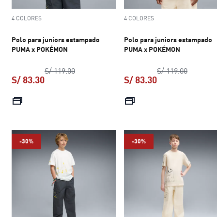
4 COLORES
4 COLORES
Polo para juniors estampado
Polo para juniors estampado
PUMA x POKÉMON
PUMA x POKÉMON
precio original S/ 119.00
precio or
S/ 119.00
S/ 119.00
S/ 83.30
S/ 83.30
precio actual S/ 83.30
precio actual S/ 
-30%
-30%