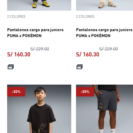
2 COLORES
2 COLORES
Pantalones cargo para juniors
Pantalones cargo para juniors
PUMA x POKÉMON
PUMA x POKÉMON
precio original S/ 229.00
precio 
S/ 229.00
S/ 229.00
S/ 160.30
S/ 160.30
precio actual S/ 160.30
precio actual S
-30%
-30%