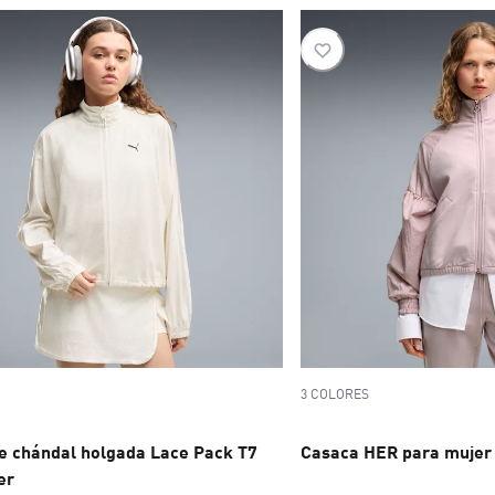
3 COLORES
e chándal holgada Lace Pack T7
Casaca HER para mujer
er