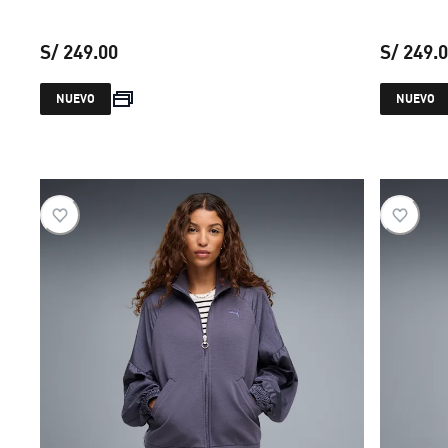
S/ 249.00
S/ 249.
precio actual S/ 249.00
NUEVO
NUEVO