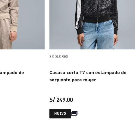
3 COLORES
tampado de
Casaca corta T7 con estampado de
serpiente para mujer
S/ 249.00
 S/ 249.00
precio actual S/ 249.00
NUEVO