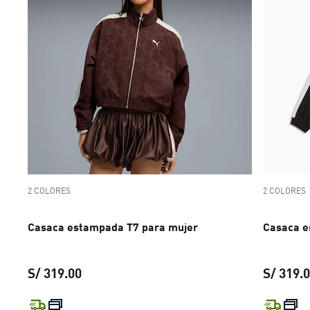
2 COLORES
2 COLORES
Casaca estampada T7 para mujer
Casaca e
S/ 319.00
S/ 319.
precio actual S/ 319.00