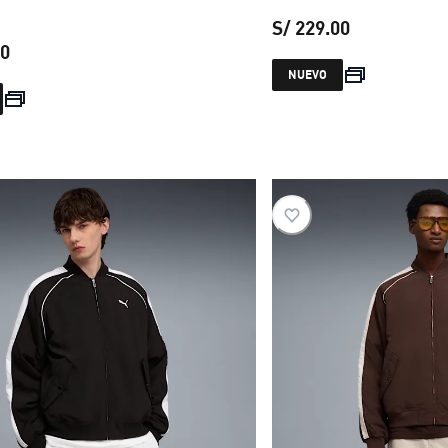
S/ 229.00
00
precio actual
NUEVO
precio actual S/ 249.00