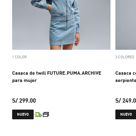
1 COLOR
3 COLORES
Casaca de twill FUTURE.PUMA.ARCHIVE
Casaca c
para mujer
serpient
S/ 299.00
S/ 249.
precio actual S/ 299.00
NUEVO
NUEVO