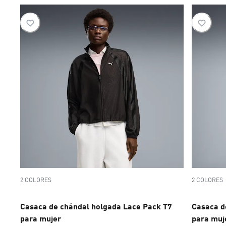
2 COLORES
2 COLORES
Casaca de chándal holgada Lace Pack T7
Casaca d
para mujer
para muj