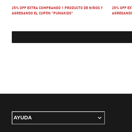
25% OFF EXTRA COMPRANDO 1 PRODUCTO DE NIÑOS Y
25% OFF E
AGREGANDO EL CUPÓN "PUMAKIDS"
AGREGANDO
AYUDA