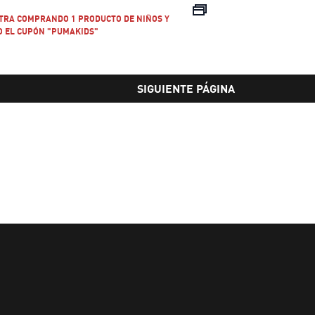
precio actual
XTRA COMPRANDO 1 PRODUCTO DE NIÑOS Y
 EL CUPÓN "PUMAKIDS"
SIGUIENTE PÁGINA