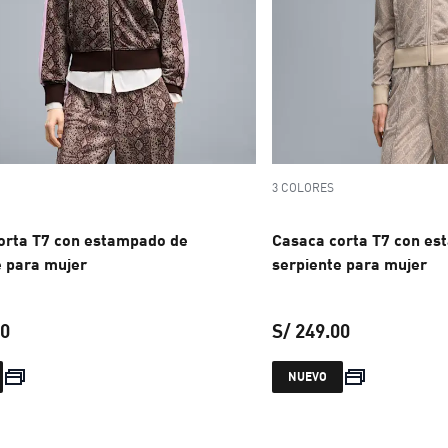
3 COLORES
orta T7 con estampado de
Casaca corta T7 con es
e para mujer
serpiente para mujer
00
S/ 249.00
precio actual S/ 249.00
precio actual
NUEVO