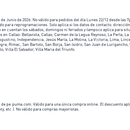
30 de Junio de 2026. No válido para pedidos del día Lunes 22/12 desde las
do para reprogramaciones. Solo aplica si los datos de contacto: direcció
n en cuentan los sábados, domingos ni feriados y tampoco aplica para sit
os en Callao: Bellavista, Callao, Carmen de la Legua Reynoso, La Perla, La
 Agustino, Independencia, Jesús María, La Molina, La Victoria, Lima, Lin
a, Rimac, San Bartolo, San Borja, San Isidro, San Juan de Lurigancho, S
, Villa El Salvador, Villa Maria del Triunfo.
s de pe.puma.com. Válido para una única compra online. El descuento apl
ty, etc.). No válido para compras mayoristas.