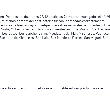
 7pm. Pedidos del día Lunes 22/12 desde las 7pm serán entregados el día V
n, teléfono y nombre del destinatario fueron ingresados correctamente. El
uaciones de fuerza mayor (huelgas, desastres naturales, accidentes, otros
 Punta, Mi Perú y Ventanilla; y los siguientes en Lima: Ancon, Ate, Barran
ce, Los Olivos, Lurigancho, Lurin, Magdalena del Mar, Miraflores, Pachaca
an Juan de Miraflores, San Luis, San Martin de Porres, San Miguel, Sant
ica sobre el precio publicado y es acumulable solo en productos seleccio