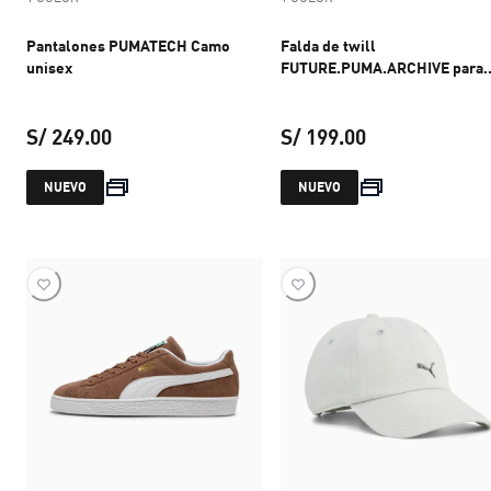
Pantalones PUMATECH Camo
Falda de twill
unisex
FUTURE.PUMA.ARCHIVE para
mujer
S/ 249.00
S/ 199.00
precio actual S/ 249.00
precio actual S
NUEVO
NUEVO