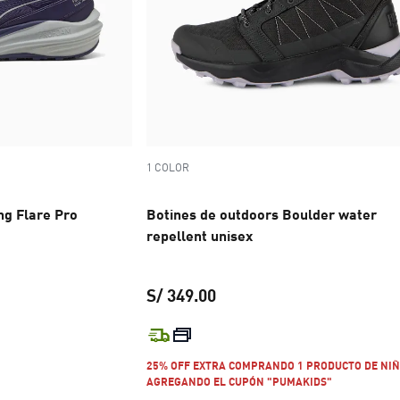
1 COLOR
ing Flare Pro
Botines de outdoors Boulder water
repellent unisex
o original S/ 279.00
S/ 349.00
 S/ 195.30
precio actual S/ 349.00
25% OFF EXTRA COMPRANDO 1 PRODUCTO DE NIÑ
AGREGANDO EL CUPÓN "PUMAKIDS"