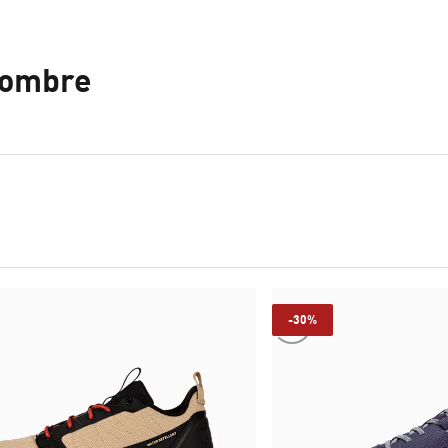
 hombre
-30%