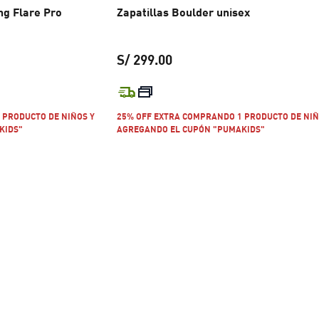
ing Flare Pro
Zapatillas Boulder unisex
S/ 299.00
 S/ 279.00
precio actual S/ 299.00
 PRODUCTO DE NIÑOS Y
25% OFF EXTRA COMPRANDO 1 PRODUCTO DE NIÑ
KIDS"
AGREGANDO EL CUPÓN "PUMAKIDS"