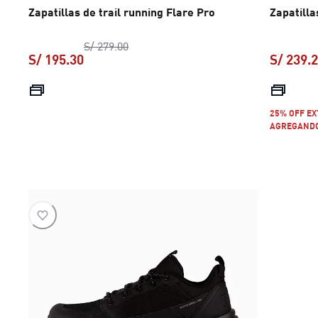
Zapatillas de trail running Flare Pro
Zapatilla
precio original S/ 279.00
S/ 279.00
S/ 195.30
S/ 239.
precio actual S/ 195.30
25% OFF E
AGREGANDO