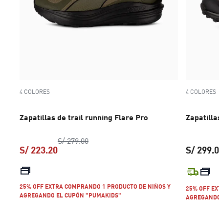
4 COLORES
4 COLORES
Zapatillas de trail running Flare Pro
Zapatilla
precio original S/ 279.00
S/ 279.00
S/ 223.20
S/ 299.
precio actual S/ 223.20
25% OFF EXTRA COMPRANDO 1 PRODUCTO DE NIÑOS Y
25% OFF E
AGREGANDO EL CUPÓN "PUMAKIDS"
AGREGANDO