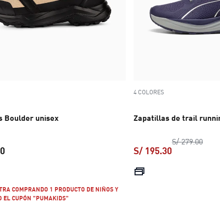
4 COLORES
s Boulder unisex
Zapatillas de trail runn
preci
S/ 279.00
00
S/ 195.30
precio actual S/ 299.00
precio actual
XTRA COMPRANDO 1 PRODUCTO DE NIÑOS Y
 EL CUPÓN "PUMAKIDS"