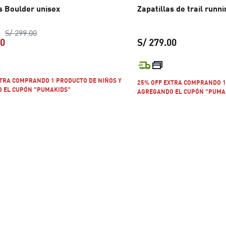
s Boulder unisex
Zapatillas de trail runn
precio original S/ 299.00
S/ 299.00
20
S/ 279.00
precio actual S/ 239.20
precio actual
XTRA COMPRANDO 1 PRODUCTO DE NIÑOS Y
25% OFF EXTRA COMPRANDO 1
 EL CUPÓN "PUMAKIDS"
AGREGANDO EL CUPÓN "PUMA