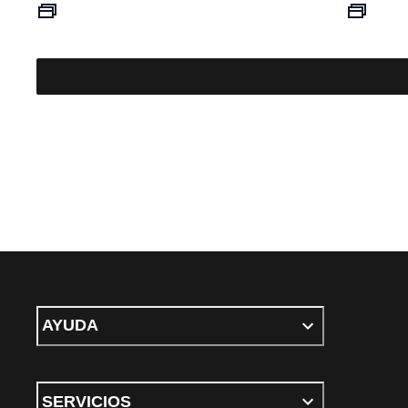
precio actual S/ 153.30
AYUDA
SERVICIOS