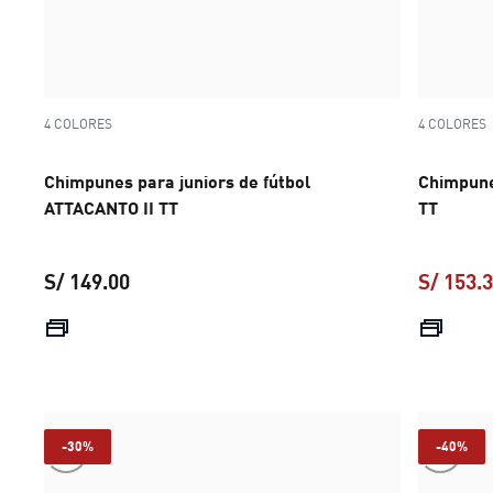
4 COLORES
4 COLORES
Chimpunes para juniors de fútbol
Chimpune
ATTACANTO II TT
TT
S/ 149.00
S/ 153.
precio actual S/ 149.00
-30%
-40%