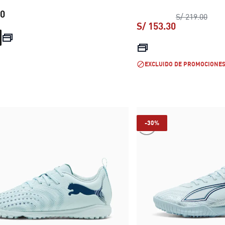
00
preci
S/ 219.00
S/ 153.30
precio actual S/ 219.00
precio actual
EXCLUIDO DE PROMOCIONE
-30%