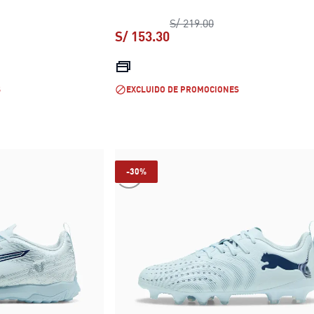
o original S/ 219.00
precio original S/ 21
S/ 219.00
S/ 153.30
 S/ 153.30
precio actual S/ 153.30
S
EXCLUIDO DE PROMOCIONES
-30%