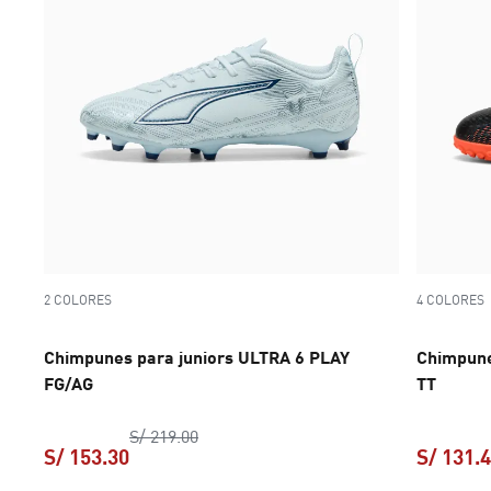
2 COLORES
4 COLORES
Chimpunes para juniors ULTRA 6 PLAY
Chimpune
FG/AG
TT
precio original S/ 219.00
S/ 219.00
S/ 153.30
S/ 131.