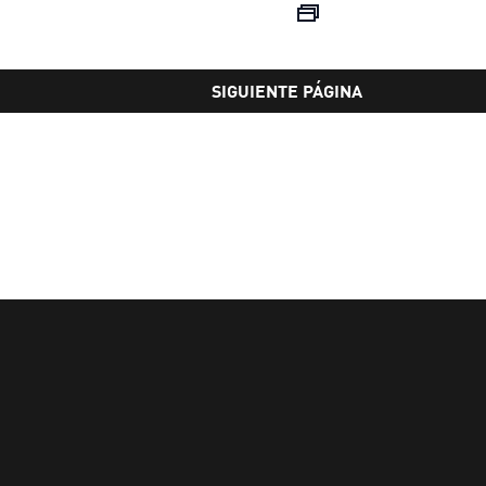
precio actual S/ 131.40
precio actual
SIGUIENTE PÁGINA