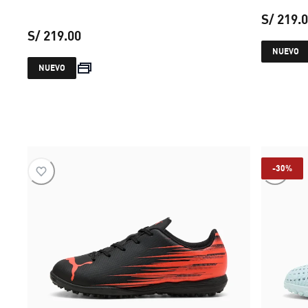
S/ 219.
S/ 219.00
NUEVO
precio actual S/ 219.00
NUEVO
-30%