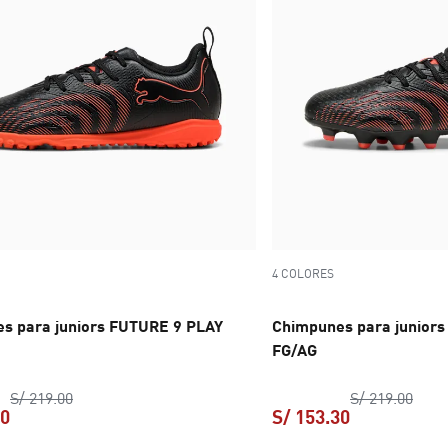
4 COLORES
s para juniors FUTURE 9 PLAY
Chimpunes para junior
FG/AG
precio original S/ 219.00
preci
S/ 219.00
S/ 219.00
40
S/ 153.30