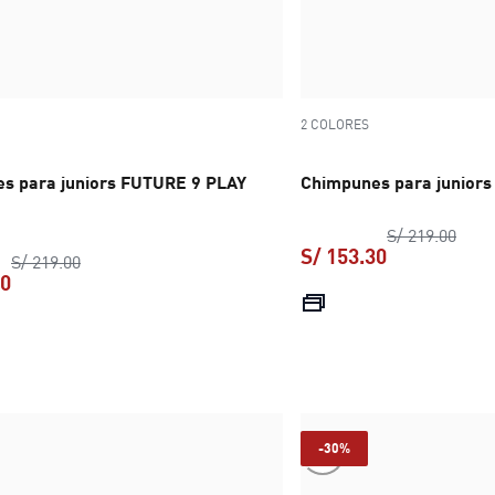
2 COLORES
s para juniors FUTURE 9 PLAY
Chimpunes para juniors
preci
S/ 219.00
S/ 153.30
precio original S/ 219.00
S/ 219.00
30
precio actual
precio actual S/ 153.30
-30%