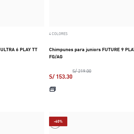
4 COLORES
 ULTRA 6 PLAY TT
Chimpunes para juniors FUTURE 9 PLA
FG/AG
o original S/ 219.00
precio original S/ 21
S/ 219.00
S/ 153.30
 S/ 153.30
precio actual S/ 153.30
-40%