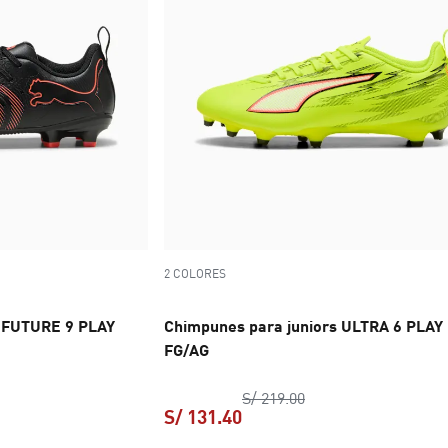
2 COLORES
s FUTURE 9 PLAY
Chimpunes para juniors ULTRA 6 PLAY
FG/AG
o original S/ 219.00
precio original S/ 21
S/ 219.00
S/ 131.40