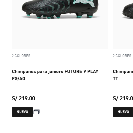
2 COLORES
2 COLORES
Chimpunes para juniors FUTURE 9 PLAY
Chimpune
FG/AG
TT
S/ 219.00
S/ 219.
precio actual S/ 219.00
NUEVO
NUEVO