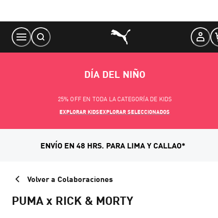
Skip
to
Content
DÍA DEL NIÑO
25% OFF EN TODA LA CATEGORÍA DE KIDS
EXPLORAR KIDS
EXPLORAR SELECCIONADOS
ENVÍO EN 48 HRS. PARA LIMA Y CALLAO*
Volver a Colaboraciones
PUMA x RICK & MORTY