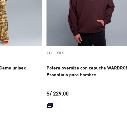
7 COLORES
Camo unisex
Polera oversize con capucha WARDRO
Essentials para hombre
S/ 229.00
 S/ 249.00
precio actual S/ 229.00