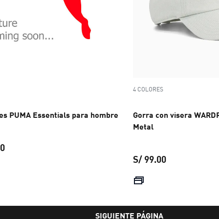
4 COLORES
es PUMA Essentials para hombre
Gorra con visera WARD
Metal
00
S/ 99.00
precio actual S/ 289.00
precio actual 
SIGUIENTE PÁGINA