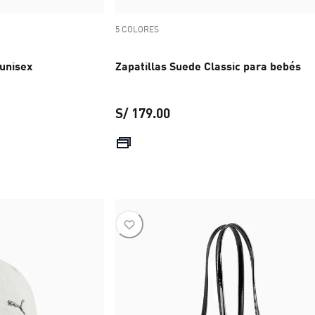
5 COLORES
unisex
Zapatillas Suede Classic para bebés
S/ 179.00
S/ 69.00
precio actual S/ 179.00