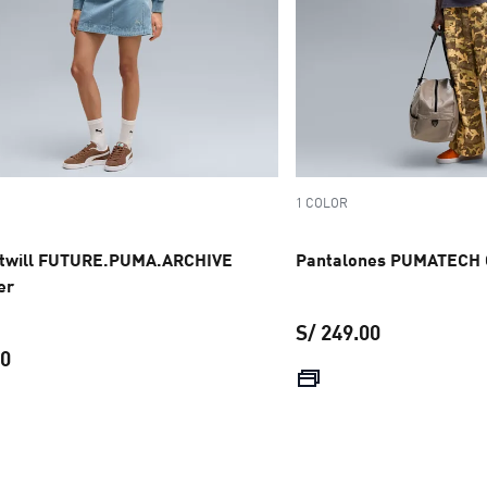
1 COLOR
 twill FUTURE.PUMA.ARCHIVE
Pantalones PUMATECH 
er
S/ 249.00
00
precio actual
precio actual S/ 199.00