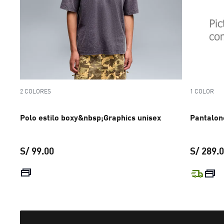
2 COLORES
1 COLOR
Polo estilo boxy&nbsp;Graphics unisex
Pantalon
S/ 99.00
S/ 289.
precio actual S/ 99.00