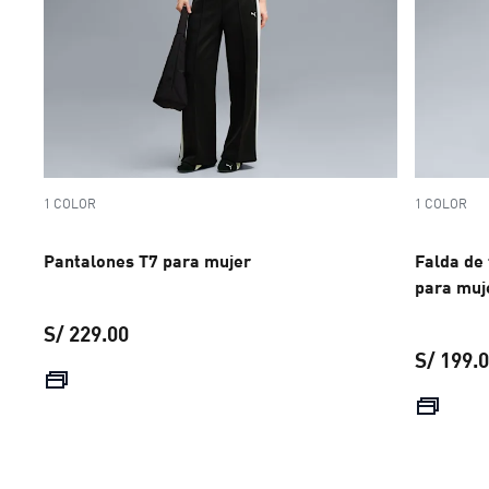
1 COLOR
1 COLOR
Pantalones T7 para mujer
Falda de
para muj
S/ 229.00
S/ 199.
precio actual S/ 229.00