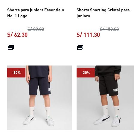
Shorts para juniors Essentials
Shorts Sporting Cristal para
No. 1 Logo
juniors
precio original S/ 89.00
precio 
S/ 89.00
S/ 159.00
S/ 62.30
S/ 111.30
precio actual S/ 62.30
precio actual S
-30%
-30%