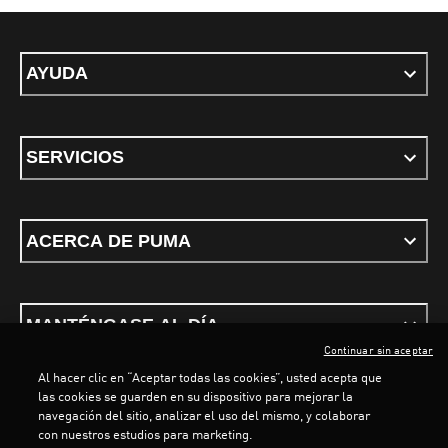
AYUDA
SERVICIOS
ACERCA DE PUMA
MANTÉNGASE AL DÍA
Continuar sin aceptar
Al hacer clic en “Aceptar todas las cookies”, usted acepta que
las cookies se guarden en su dispositivo para mejorar la
navegación del sitio, analizar el uso del mismo, y colaborar
con nuestros estudios para marketing.
Términos y condiciones
Política de Privacidad
Configurador de cookies