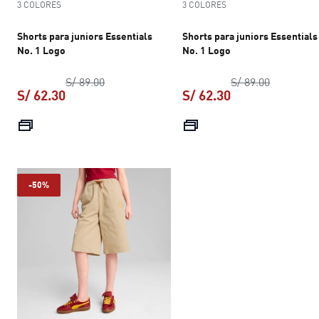
3 COLORES
3 COLORES
Shorts para juniors Essentials
Shorts para juniors Essentials
No. 1 Logo
No. 1 Logo
precio original S/ 89.00
precio ori
S/ 89.00
S/ 89.00
S/ 62.30
S/ 62.30
precio actual S/ 62.30
precio actual S/ 
-50%