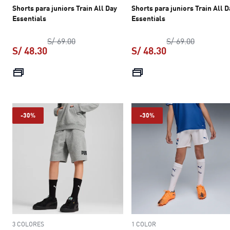
Shorts para juniors Train All Day
Shorts para juniors Train All D
Essentials
Essentials
precio original S/ 69.00
precio ori
S/ 69.00
S/ 69.00
S/ 48.30
S/ 48.30
precio actual S/ 48.30
precio actual S/ 
-30%
-30%
3 COLORES
1 COLOR