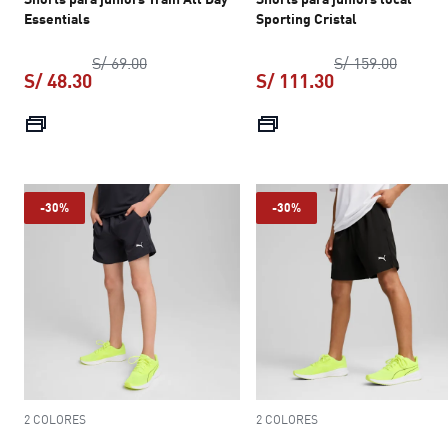
Essentials
Sporting Cristal
precio original S/ 69.00
precio 
S/ 69.00
S/ 159.00
S/ 48.30
S/ 111.30
precio actual S/ 48.30
precio actual S
-30%
-30%
2 COLORES
2 COLORES