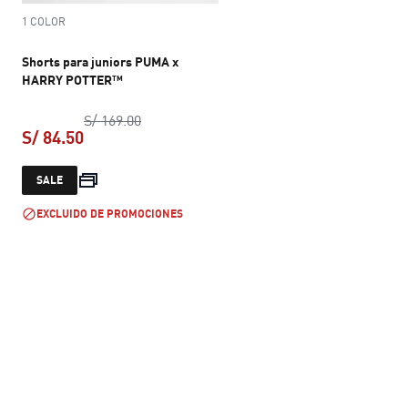
1 COLOR
Shorts para juniors PUMA x
HARRY POTTER™
precio original S/ 169.00
S/ 169.00
S/ 84.50
precio actual S/ 84.50
SALE
EXCLUIDO DE PROMOCIONES