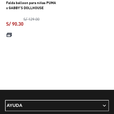
Falda balloon para niñas PUMA
x GABBY'S DOLLHOUSE
precio original S/ 129.00
S/ 129.00
S/ 90.30
precio actual S/ 90.30
AYUDA