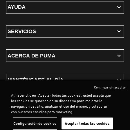
AYUDA
SERVICIOS
ACERCA DE PUMA
MANTÉNGASE AL DÍA
Continuar sin aceptar
Al hacer clic en “Aceptar todas las cookies”, usted acepta que
las cookies se guarden en su dispositivo para mejorar la
navegación del sitio, analizar el uso del mismo, y colaborar
con nuestros estudios para marketing.
Términos y condiciones
Política de Privacidad
Configurador de cookies
Configuración de cookies
Aceptar todas las cookies
©
PUMA, 2026. Todos los derechos reservados