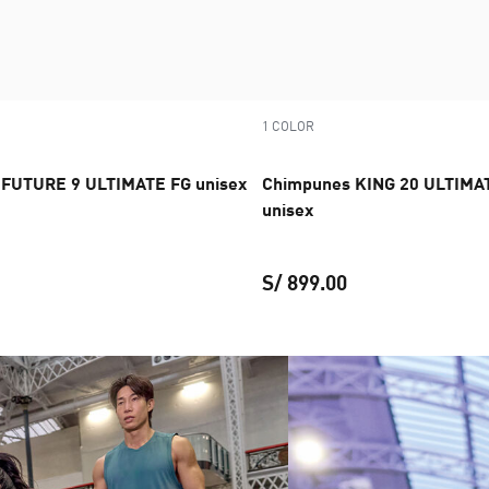
1 COLOR
FUTURE 9 ULTIMATE FG unisex
Chimpunes KING 20 ULTIMA
unisex
S/ 899.00
Chimpunes FUTURE 9 ULTIMATE FG unisex
precio actual S/ 89
isex
precio actual S/ 899.00
Chimpunes KING 