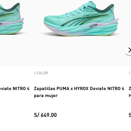
1 COLOR
1
viate NITRO 4
Zapatillas PUMA x HYROX Deviate NITRO 4
Z
para mujer
H
S/ 649.00
x HYROX Deviate NITRO 4 para hombre
cio actual S/ 899.00
Zapatillas PUMA x HYROX Deviate 
precio actual S/ 649.00