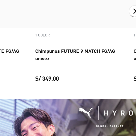
1 COLOR
1
TE FG/AG
Chimpunes FUTURE 9 MATCH FG/AG
unisex
u
S/ 349.00
9.00
20 ULTIMATE FG/AG unisex
precio actual S/ 899.00
Chimpunes FUTURE 9 MATCH FG/AG