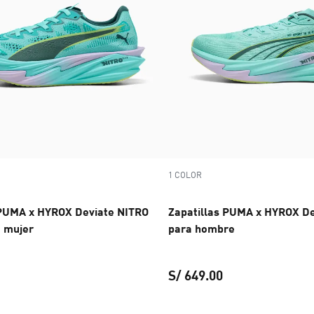
1 COLOR
 PUMA x HYROX Deviate NITRO
Zapatillas PUMA x HYROX De
a mujer
para hombre
S/ 649.00
e 4 para hombre
Zapatillas PUMA x HYROX Deviate NITRO Elite 4 para mujer
precio actual S/ 899.00
Zapatillas PUMA 
pre