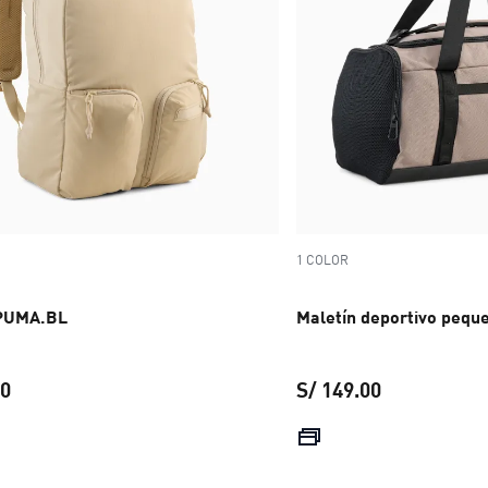
1 COLOR
 PUMA.BL
Maletín deportivo peque
00
S/ 149.00
precio actual S/ 279.00
precio actual