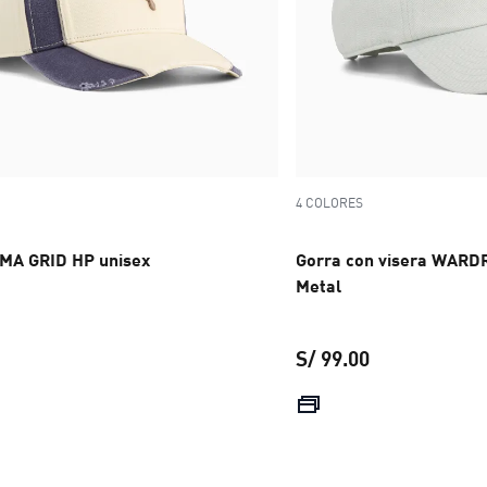
4 COLORES
MA GRID HP unisex
Gorra con visera WARD
Metal
S/ 99.00
precio actual S/ 99.00
precio actual 