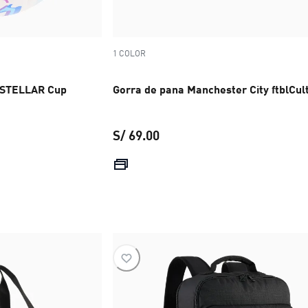
1 COLOR
y STELLAR Cup
Gorra de pana Manchester City ftblCul
S/ 69.00
S/ 99.00
precio actual S/ 69.00