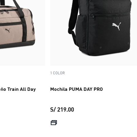
1 COLOR
ño Train All Day
Mochila PUMA DAY PRO
S/ 219.00
 S/ 149.00
precio actual S/ 219.00