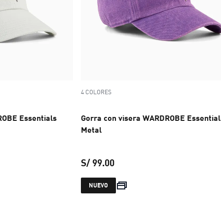
4 COLORES
ROBE Essentials
Gorra con visera WARDROBE Essential
Metal
S/ 99.00
S/ 99.00
precio actual S/ 99.00
NUEVO