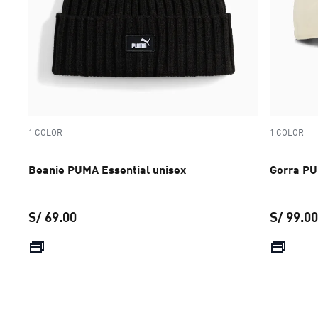
1 COLOR
1 COLOR
Beanie PUMA Essential unisex
Gorra PU
S/ 69.00
S/ 99.00
precio actual S/ 69.00