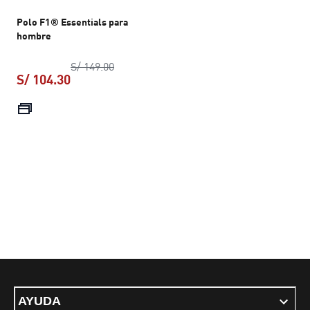
Polo F1® Essentials para
hombre
precio original S/ 149.00
S/ 149.00
S/ 104.30
precio actual S/ 104.30
AYUDA