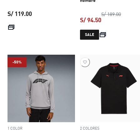
hombre
S/ 119.00
precio or
S/ 189.00
S/ 94.50
precio actual S/ 119.00
precio actual S/ 
SALE
-50%
1 COLOR
2 COLORES