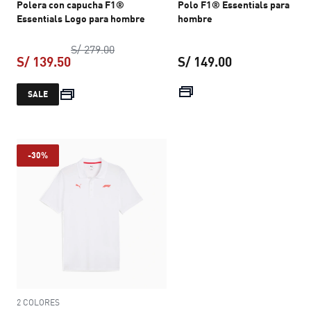
Polera con capucha F1®
Polo F1® Essentials para
Essentials Logo para hombre
hombre
precio original S/ 279.00
S/ 279.00
S/ 139.50
S/ 149.00
precio actual S/ 139.50
precio actual S
SALE
-30%
2 COLORES