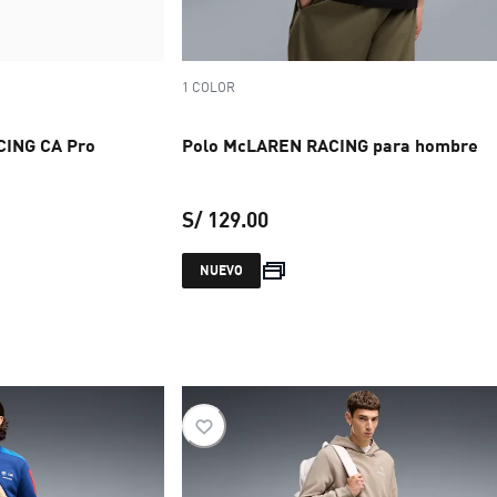
1 COLOR
CING CA Pro
Polo McLAREN RACING para hombre
S/ 129.00
precio actual S/ 129.00
NUEVO
 S/ 349.00