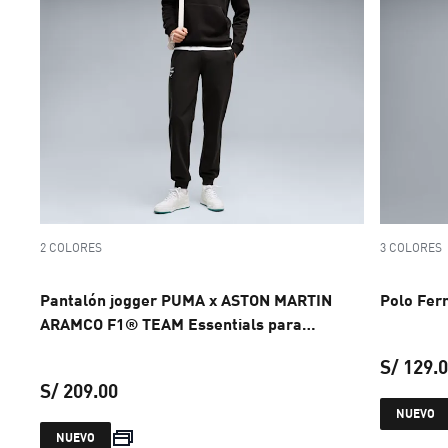
2 COLORES
3 COLORES
Pantalón jogger PUMA x ASTON MARTIN
Polo Fer
ARAMCO F1® TEAM Essentials para
hombre
S/ 129.
S/ 209.00
NUEVO
precio actual S/ 209.00
NUEVO