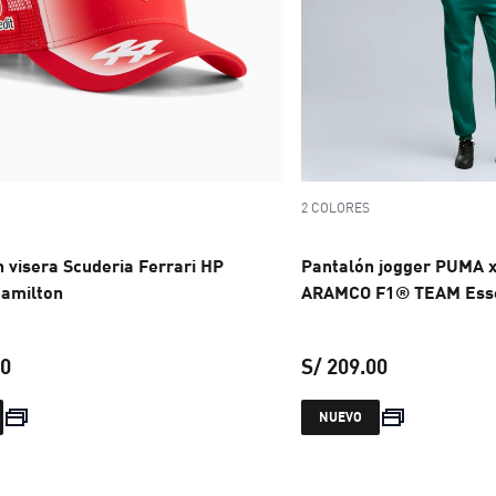
2 COLORES
 visera Scuderia Ferrari HP
Pantalón jogger PUMA 
Hamilton
ARAMCO F1® TEAM Esse
hombre
00
S/ 209.00
precio actual S/ 149.00
precio actual
NUEVO