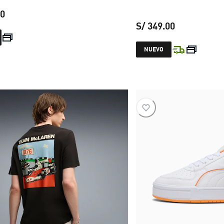
00
S/ 349.00
precio actual S/ 129.00
precio actual
NUEVO