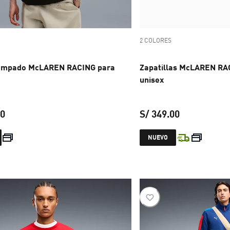
2 COLORES
tampado McLAREN RACING para
Zapatillas McLAREN RA
unisex
00
S/ 349.00
precio actual S/ 129.00
precio actual
NUEVO