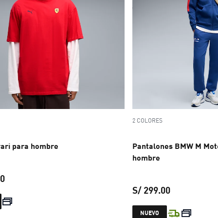
2 COLORES
rari para hombre
Pantalones BMW M Mot
hombre
00
S/ 299.00
precio actual S/ 129.00
precio actual
NUEVO