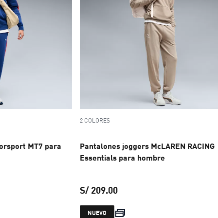
2 COLORES
orsport MT7 para
Pantalones joggers McLAREN RACING
Essentials para hombre
S/ 209.00
 S/ 299.00
precio actual S/ 209.00
NUEVO