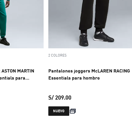
2 COLORES
x ASTON MARTIN
Pantalones joggers McLAREN RACING
ntials para
Essentials para hombre
S/ 209.00
 S/ 209.00
precio actual S/ 209.00
NUEVO