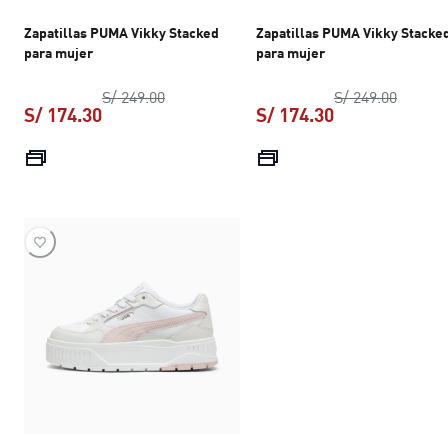
Zapatillas PUMA Vikky Stacked
Zapatillas PUMA Vikky Stacke
para mujer
para mujer
precio original S/ 249.00
precio 
S/ 249.00
S/ 249.00
S/ 174.30
S/ 174.30
precio actual S/ 174.30
precio actual S