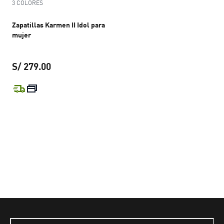
3 COLORES
Zapatillas Karmen II Idol para
mujer
S/ 279.00
precio actual S/ 279.00