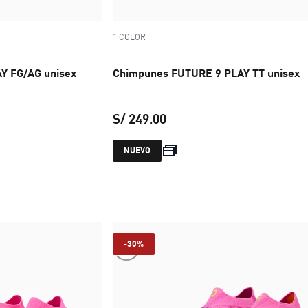
1 COLOR
Y FG/AG unisex
Chimpunes FUTURE 9 PLAY TT unisex
S/ 249.00
 S/ 249.00
precio actual S/ 249.00
NUEVO
-30%