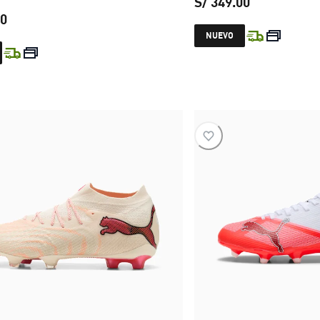
S/ 349.00
00
precio actual
NUEVO
precio actual S/ 899.00