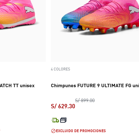
4 COLORES
ATCH TT unisex
Chimpunes FUTURE 9 ULTIMATE FG un
o original S/ 349.00
precio original S/ 89
S/ 899.00
S/ 629.30
 S/ 244.30
precio actual S/ 629.30
S
EXCLUIDO DE PROMOCIONES