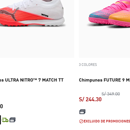
3 COLORES
es ULTRA NITRO™ 7 MATCH TT
Chimpunes FUTURE 9 M
preci
S/ 349.00
S/ 244.30
00
precio actual
precio actual S/ 349.00
EXCLUIDO DE PROMOCIONE