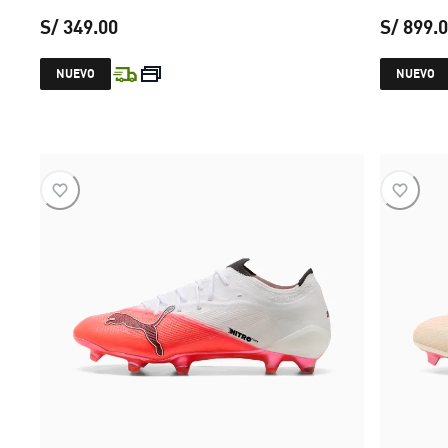
S/ 349.00
S/ 899.
precio actual S/ 349.00
NUEVO
NUEVO