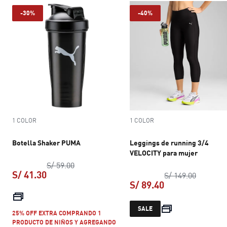
-30%
-40%
1 COLOR
1 COLOR
Botella Shaker PUMA
Leggings de running 3/4
VELOCITY para mujer
precio original S/ 59.00
S/ 59.00
S/ 41.30
precio or
S/ 149.00
S/ 89.40
precio actual S/ 41.30
precio actual S/ 
SALE
25% OFF EXTRA COMPRANDO 1
PRODUCTO DE NIÑOS Y AGREGANDO