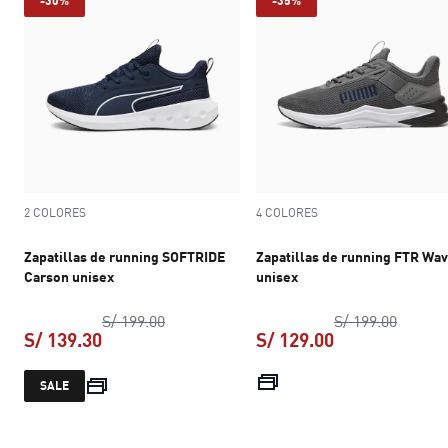
-30%
-35%
2 COLORES
4 COLORES
Zapatillas de running SOFTRIDE
Zapatillas de running FTR Wa
Carson unisex
unisex
precio original S/ 199.00
precio 
S/ 199.00
S/ 199.00
S/ 139.30
S/ 129.00
precio actual S/ 139.30
precio actual S
SALE