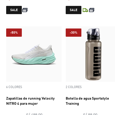
precio actual S/ 139.30
precio actual S
SALE
SALE
-50%
-30%
6 COLORES
2 COLORES
Zapatillas de running Velocity
Botella de agua Sportstyle
NITRO 4 para mujer
Training
precio original S/ 499.00
precio ori
S/ 499.00
S/ 89.00