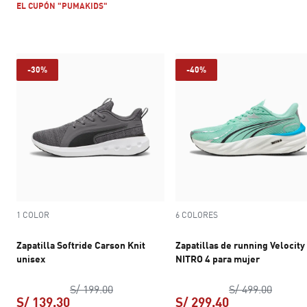
EL CUPÓN "PUMAKIDS"
-30%
-40%
1 COLOR
6 COLORES
Zapatilla Softride Carson Knit
Zapatillas de running Velocity
unisex
NITRO 4 para mujer
precio original S/ 199.00
precio 
S/ 199.00
S/ 499.00
S/ 139.30
S/ 299.40