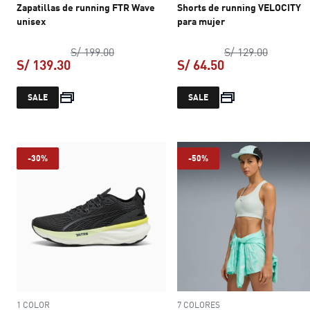
Zapatillas de running FTR Wave
Shorts de running VELOCITY
unisex
para mujer
precio original S/ 199.00
precio or
S/ 199.00
S/ 129.00
S/ 139.30
S/ 64.50
precio actual S/ 139.30
precio actual S/ 
SALE
SALE
-30%
-50%
1 COLOR
7 COLORES