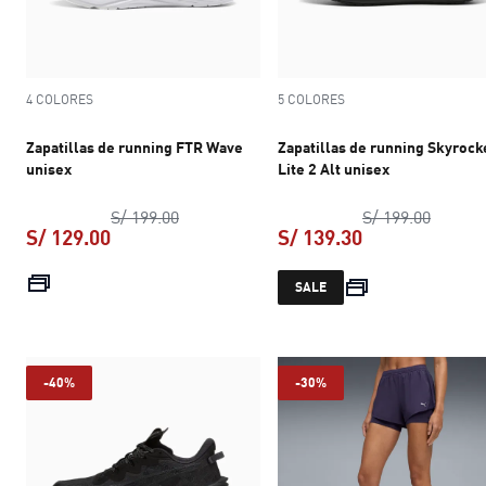
4 COLORES
5 COLORES
Zapatillas de running FTR Wave
Zapatillas de running Skyrock
unisex
Lite 2 Alt unisex
precio original S/ 199.00
precio 
S/ 199.00
S/ 199.00
S/ 129.00
S/ 139.30
precio actual S/ 129.00
precio actual S
SALE
-40%
-30%