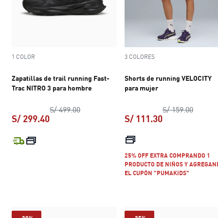
1 COLOR
3 COLORES
Zapatillas de trail running Fast-
Shorts de running VELOCITY
Trac NITRO 3 para hombre
para mujer
precio original S/ 499.00
precio 
S/ 499.00
S/ 159.00
S/ 299.40
S/ 111.30
precio actual S/ 299.40
precio actual S
25% OFF EXTRA COMPRANDO 1
PRODUCTO DE NIÑOS Y AGREGAN
EL CUPÓN "PUMAKIDS"