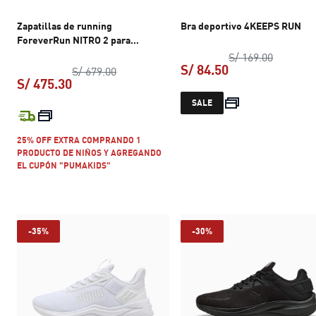
Zapatillas de running
Bra deportivo 4KEEPS RUN
ForeverRun NITRO 2 para
hombre
precio or
S/ 169.00
S/ 84.50
precio original S/ 679.00
S/ 679.00
S/ 475.30
precio actual S/ 
SALE
precio actual S/ 475.30
25% OFF EXTRA COMPRANDO 1
PRODUCTO DE NIÑOS Y AGREGANDO
EL CUPÓN "PUMAKIDS"
-35%
-30%