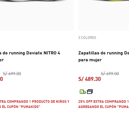
3 COLORES
s de running Deviate NITRO 4
Zapatillas de running D
er
para mujer
precio original S/ 699.00
preci
S/ 699.00
S/ 699.00
30
S/ 489.30
precio actual S/ 489.30
precio actual
XTRA COMPRANDO 1 PRODUCTO DE NIÑOS Y
25% OFF EXTRA COMPRANDO 1
 EL CUPÓN "PUMAKIDS"
AGREGANDO EL CUPÓN "PUMA