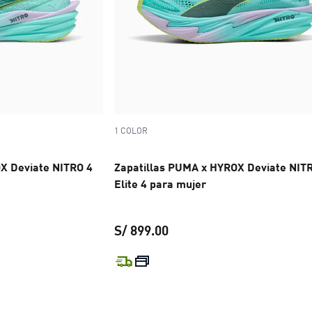
1 COLOR
X Deviate NITRO 4
Zapatillas PUMA x HYROX Deviate NIT
Elite 4 para mujer
S/ 899.00
 S/ 649.00
precio actual S/ 899.00