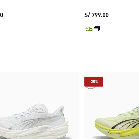
00
S/ 799.00
precio actual S/ 799.00
precio actual
-30%