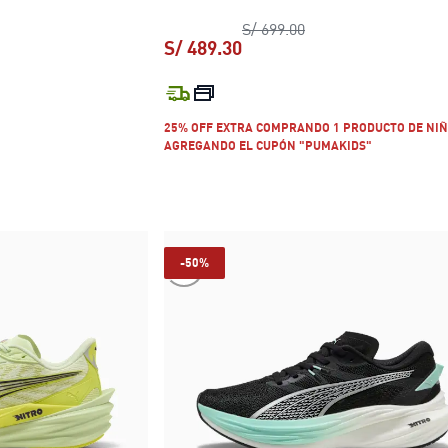
precio original S/ 69
S/ 699.00
S/ 489.30
 S/ 799.00
precio actual S/ 489.30
25% OFF EXTRA COMPRANDO 1 PRODUCTO DE NIÑ
AGREGANDO EL CUPÓN "PUMAKIDS"
-50%