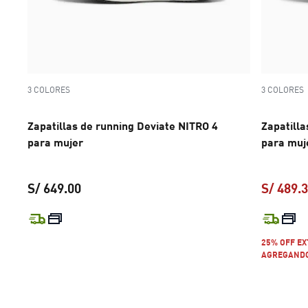
3 COLORES
3 COLORES
Zapatillas de running Deviate NITRO 4
Zapatilla
para mujer
para muj
S/ 649.00
S/ 489.
precio actual S/ 649.00
25% OFF E
AGREGANDO