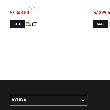
precio original S/ 699.00
S/ 699.00
S/ 349.50
S/ 399.
precio actual S/ 349.50
SALE
SALE
AYUDA