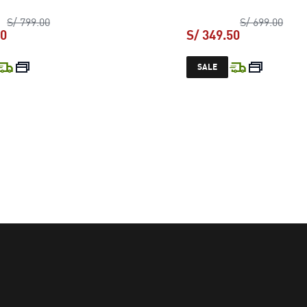
precio original S/ 799.00
preci
S/ 799.00
S/ 699.00
50
S/ 349.50
precio actual S/ 399.50
precio actual
SALE