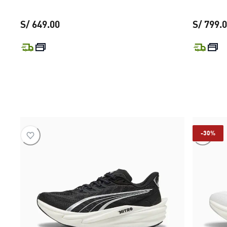
S/ 649.00
S/ 799.
precio actual S/ 649.00
-30%