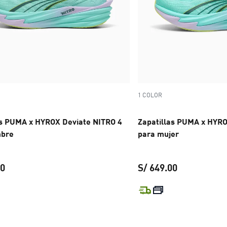
1 COLOR
as PUMA x HYROX Deviate NITRO 4
Zapatillas PUMA x HYRO
mbre
para mujer
00
S/ 649.00
precio actual S/ 649.00
precio actual