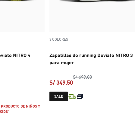
3 COLORES
eviate NITRO 4
Zapatillas de running Deviate NITRO 3
para mujer
o original S/ 699.00
precio original S/ 69
S/ 699.00
S/ 349.50
 S/ 489.30
precio actual S/ 349.50
SALE
 PRODUCTO DE NIÑOS Y
KIDS"