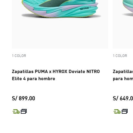
1 COLOR
1 COLOR
Zapatillas PUMA x HYROX Deviate NITRO
Zapatill
Elite 4 para hombre
para ho
S/ 899.00
S/ 649.
precio actual S/ 899.00