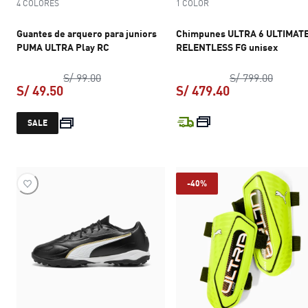
4 COLORES
1 COLOR
Guantes de arquero para juniors
Chimpunes ULTRA 6 ULTIMAT
PUMA ULTRA Play RC
RELENTLESS FG unisex
precio original S/ 99.00
precio 
S/ 99.00
S/ 799.00
S/ 49.50
S/ 479.40
precio actual S/ 49.50
precio actual S
SALE
-40%