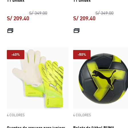
TT unisex
TT unisex
precio original S/ 349.00
precio 
S/ 349.00
S/ 349.00
S/ 209.40
S/ 209.40
precio actual S/ 209.40
precio actual S
-40%
-50%
4 COLORES
4 COLORES
Guantes de arquero para juniors
Pelota de fútbol PUMA