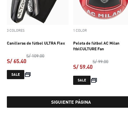
3 COLORES
1 COLOR
Canilleras de fútbol ULTRA Flex
Pelota de fútbol AC Milan
ftblCULTURE Fan
precio original S/ 109.00
S/ 109.00
S/ 65.40
precio ori
S/ 99.00
S/ 59.40
precio actual S/ 65.40
SALE
precio actual S/ 
SALE
SIGUIENTE PÁGINA