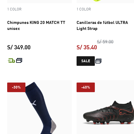
1 COLOR
1 COLOR
Chimpunes KING 20 MATCH TT
Canilleras de fútbol ULTRA
unisex
Light Strap
precio ori
S/ 59.00
S/ 349.00
S/ 35.40
precio actual S/ 349.00
precio actual S/ 
SALE
-30%
-40%