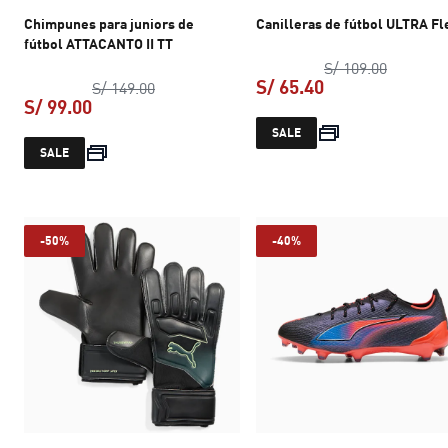
Chimpunes para juniors de
Canilleras de fútbol ULTRA Fl
fútbol ATTACANTO II TT
precio or
S/ 109.00
S/ 65.40
precio original S/ 149.00
S/ 149.00
S/ 99.00
precio actual S/ 
SALE
precio actual S/ 99.00
SALE
-50%
-40%