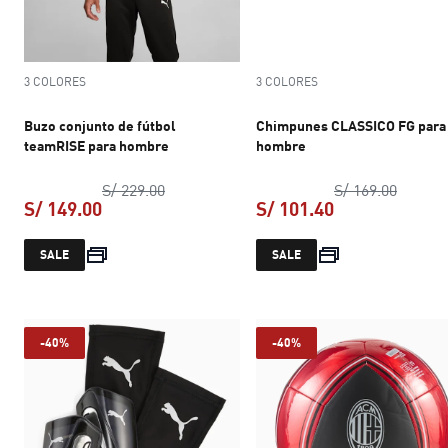
3 COLORES
3 COLORES
Buzo conjunto de fútbol
Chimpunes CLASSICO FG para
teamRISE para hombre
hombre
precio original S/ 229.00
precio 
S/ 229.00
S/ 169.00
S/ 149.00
S/ 101.40
precio actual S/ 149.00
precio actual S
SALE
SALE
-40%
-40%