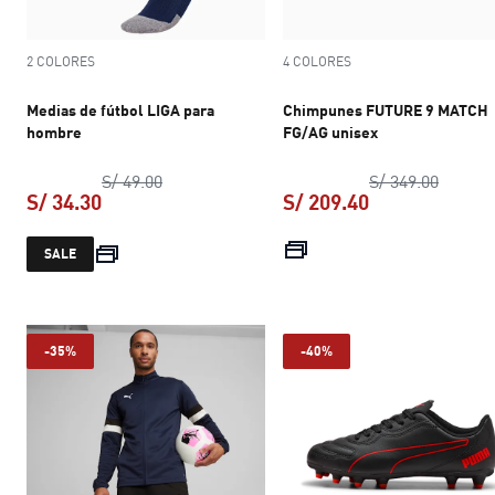
2 COLORES
4 COLORES
Medias de fútbol LIGA para
Chimpunes FUTURE 9 MATCH
hombre
FG/AG unisex
precio original S/ 49.00
precio 
S/ 49.00
S/ 349.00
S/ 34.30
S/ 209.40
precio actual S/ 34.30
precio actual S
SALE
-35%
-40%