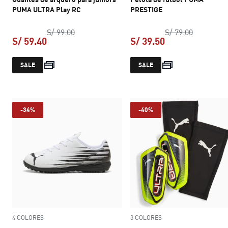
PUMA ULTRA Play RC
PRESTIGE
precio original S/ 99.00
precio ori
S/ 99.00
S/ 79.00
S/ 59.40
S/ 39.50
precio actual S/ 59.40
precio actual S/ 
SALE
SALE
-34%
-40%
4 COLORES
3 COLORES