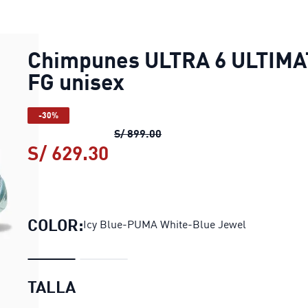
Chimpunes ULTRA 6 ULTIMA
FG unisex
-30%
Chimpunes ULTRA 6 ULTIMAT
S/ 899.00
S/ 629.30
Chimpunes ULTRA 6 ULTIM
COLOR:
Icy Blue-PUMA White-Blue Jewel
TALLA