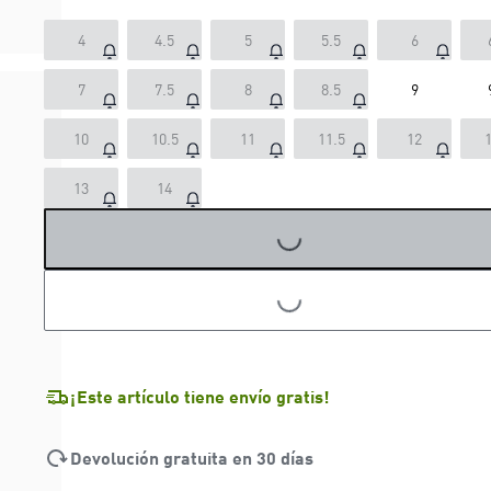
4
4.5
5
5.5
6
7
7.5
8
8.5
9
10
10.5
11
11.5
12
1
13
14
LOADING...
LOADING...
¡Este artículo tiene envío gratis!
Devolución gratuita en 30 días