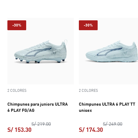
-30%
-30%
2 COLORES
2 COLORES
Chimpunes para juniors ULTRA
Chimpunes ULTRA 6 PLAY TT
6 PLAY FG/AG
unisex
precio original S/ 219.00
precio 
S/ 219.00
S/ 249.00
S/ 153.30
S/ 174.30