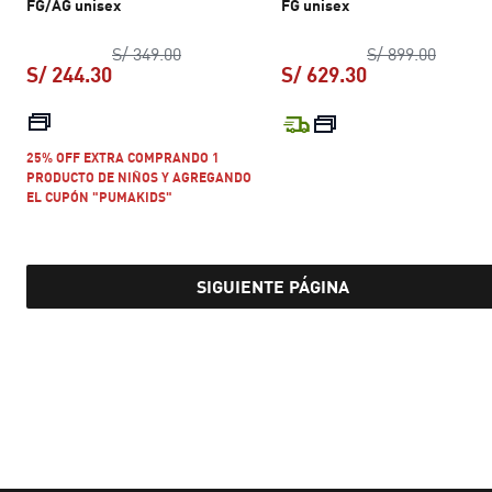
FG/AG unisex
FG unisex
precio original S/ 349.00
precio 
S/ 349.00
S/ 899.00
S/ 244.30
S/ 629.30
precio actual S/ 244.30
precio actual S
25% OFF EXTRA COMPRANDO 1
PRODUCTO DE NIÑOS Y AGREGANDO
EL CUPÓN "PUMAKIDS"
SIGUIENTE PÁGINA