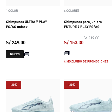
1 COLOR
4 COLORES
Chimpunes ULTRA 7 PLAY
Chimpunes para juniors
FG/AG unisex
FUTURE 9 PLAY FG/AG
precio 
S/ 219.00
S/ 249.00
S/ 153.30
precio actual S/ 249.00
precio actual S
NUEVO
EXCLUIDO DE PROMOCIONES
-30%
-30%