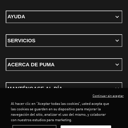
AYUDA
SERVICIOS
ACERCA DE PUMA
MANTÉNGASE AL DÍA
Continuar sin aceptar
Al hacer clic en “Aceptar todas las cookies”, usted acepta que
las cookies se guarden en su dispositivo para mejorar la
navegación del sitio, analizar el uso del mismo, y colaborar
con nuestros estudios para marketing.
Términos y condiciones
Política de Privacidad
Configurador de cookies