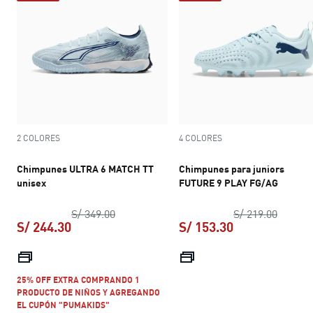
2 COLORES
4 COLORES
Chimpunes ULTRA 6 MATCH TT
Chimpunes para juniors
unisex
FUTURE 9 PLAY FG/AG
precio original S/ 349.00
precio 
S/ 349.00
S/ 219.00
S/ 244.30
S/ 153.30
precio actual S/ 244.30
precio actual S
25% OFF EXTRA COMPRANDO 1
PRODUCTO DE NIÑOS Y AGREGANDO
EL CUPÓN "PUMAKIDS"