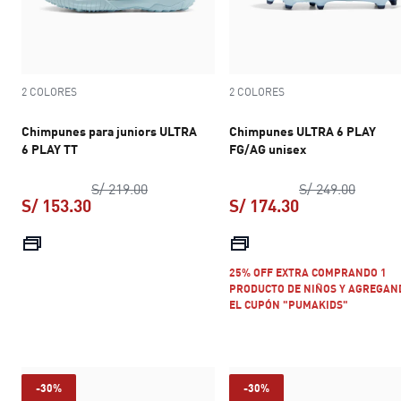
2 COLORES
2 COLORES
Chimpunes para juniors ULTRA
Chimpunes ULTRA 6 PLAY
6 PLAY TT
FG/AG unisex
precio original S/ 219.00
precio 
S/ 219.00
S/ 249.00
S/ 153.30
S/ 174.30
precio actual S/ 153.30
precio actual S
25% OFF EXTRA COMPRANDO 1
PRODUCTO DE NIÑOS Y AGREGAN
EL CUPÓN "PUMAKIDS"
-30%
-30%