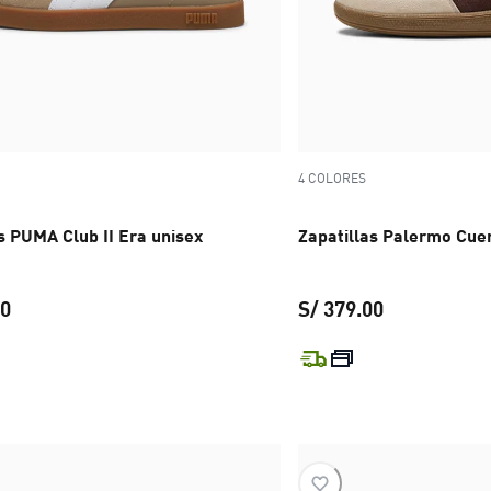
4 COLORES
s PUMA Club II Era unisex
Zapatillas Palermo Cue
00
S/ 379.00
precio actual S/ 249.00
precio actual