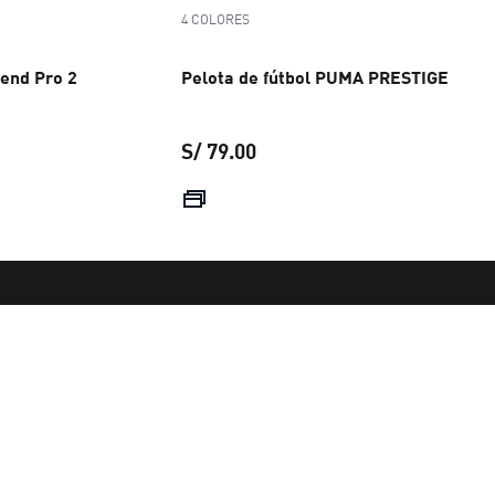
4 COLORES
cend Pro 2
Pelota de fútbol PUMA PRESTIGE
S/ 79.00
 S/ 249.00
precio actual S/ 79.00