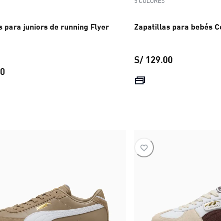
5 COLORES
s para juniors de running Flyer
Zapatillas para bebés C
S/ 129.00
00
precio actual
precio actual S/ 179.00