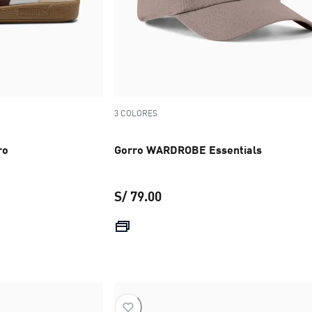
3 COLORES
ro
Gorro WARDROBE Essentials
S/ 79.00
 S/ 379.00
precio actual S/ 79.00