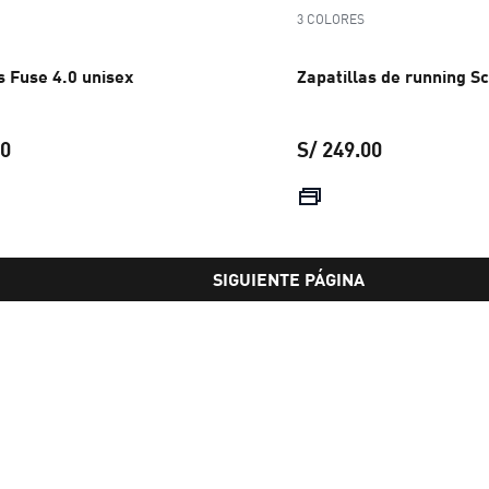
3 COLORES
s Fuse 4.0 unisex
Zapatillas de running S
00
S/ 249.00
precio actual S/ 449.00
precio actual
SIGUIENTE PÁGINA