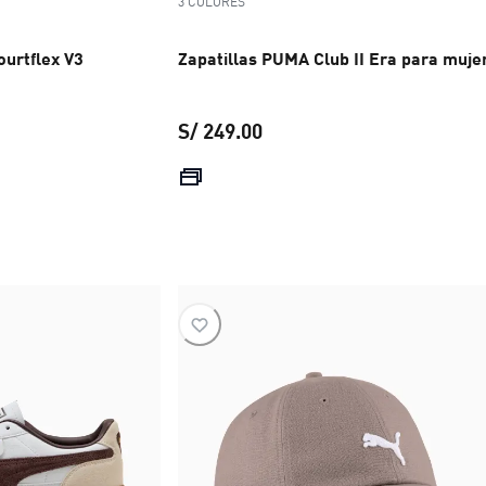
3 COLORES
ourtflex V3
Zapatillas PUMA Club II Era para muje
S/ 249.00
 S/ 129.00
precio actual S/ 249.00