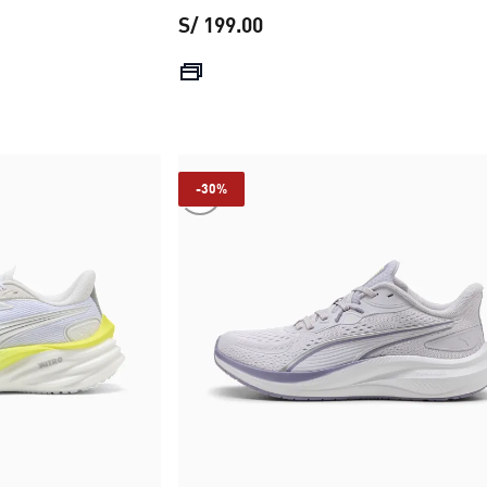
S/ 199.00
 S/ 189.00
precio actual S/ 199.00
-30%