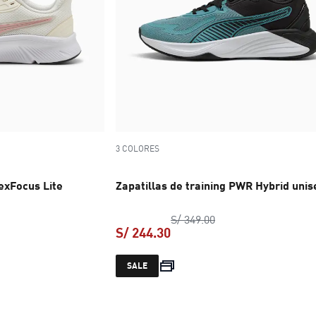
3 COLORES
lexFocus Lite
Zapatillas de training PWR Hybrid unis
precio original S/ 34
S/ 349.00
S/ 244.30
o original S/ 189.00
precio actual S/ 244.30
SALE
 S/ 132.30