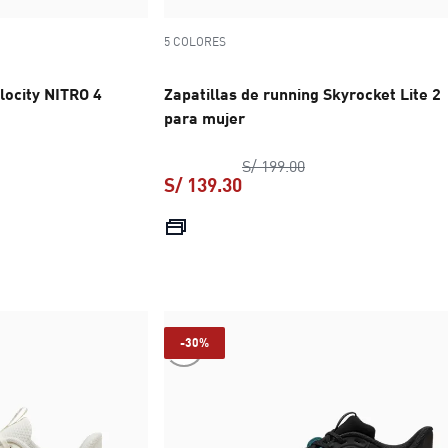
5 COLORES
locity NITRO 4
Zapatillas de running Skyrocket Lite 2
para mujer
o original S/ 499.00
precio original S/ 19
S/ 199.00
S/ 139.30
 S/ 349.30
precio actual S/ 139.30
-30%