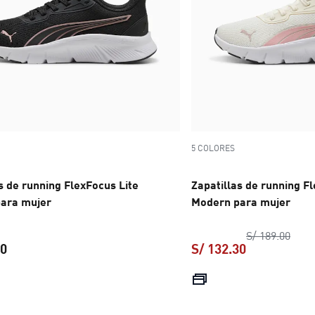
5 COLORES
s de running FlexFocus Lite
Zapatillas de running F
ara mujer
Modern para mujer
preci
S/ 189.00
00
S/ 132.30
precio actual S/ 189.00
precio actual