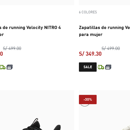
6 COLORES
s de running Velocity NITRO 4
Zapatillas de running Ve
er
para mujer
precio original S/ 499.00
preci
S/ 499.00
S/ 499.00
30
S/ 349.30
precio actual S/ 349.30
precio actual
SALE
-30%