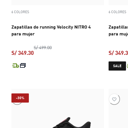
6 COLORES
6 COLORES
Zapatillas de running Velocity NITRO 4
Zapatilla
para mujer
para muj
precio original S/ 499.00
S/ 499.00
S/ 349.30
S/ 349.
precio actual S/ 349.30
SALE
-30%