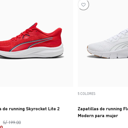
5 COLORES
s de running Skyrocket Lite 2
Zapatillas de running F
Modern para mujer
precio original S/ 199.00
S/ 199.00
30