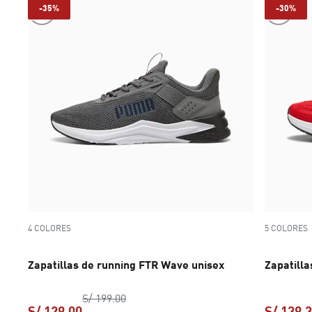
-35%
-30%
4 COLORES
5 COLORES
Zapatillas de running FTR Wave unisex
Zapatilla
precio original S/ 199.00
S/ 199.00
S/ 129.00
S/ 139.