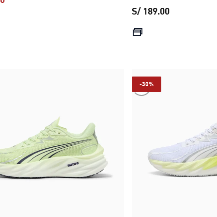
S/ 189.00
precio actual S/ 139.30
precio actual
-30%