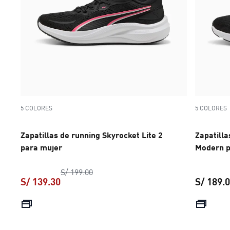
5 COLORES
5 COLORES
Zapatillas de running Skyrocket Lite 2
Zapatilla
para mujer
Modern p
precio original S/ 199.00
S/ 199.00
S/ 139.30
S/ 189.
precio actual S/ 139.30