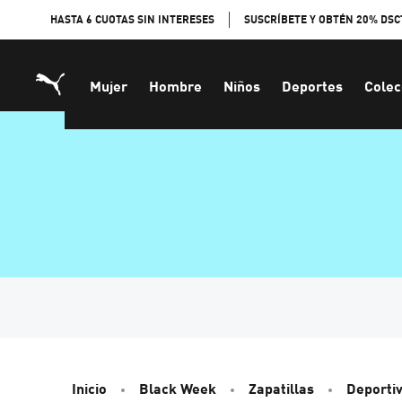
Skip
HASTA 6 CUOTAS SIN INTERESES
SUSCRÍBETE Y OBTÉN 20% DSC
to
Content
Mujer
Hombre
Niños
Deportes
Colec
Inicio
Black Week
Zapatillas
Deporti