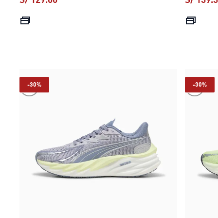
precio actual S/ 129.00
-30%
-30%