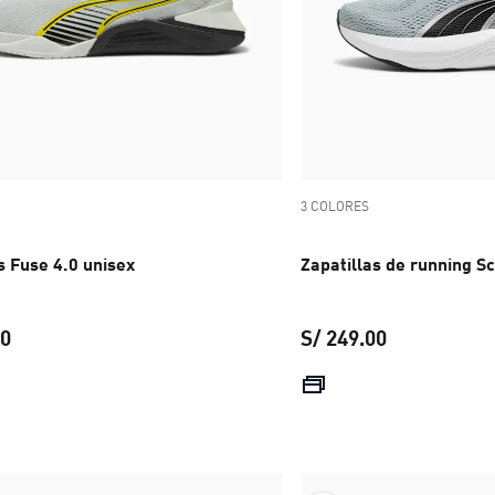
3 COLORES
s Fuse 4.0 unisex
Zapatillas de running S
00
S/ 249.00
precio actual S/ 449.00
precio actual