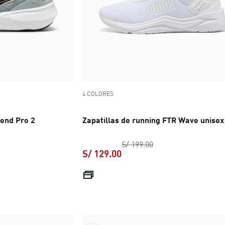
4 COLORES
cend Pro 2
Zapatillas de running FTR Wave unisex
precio original S/ 19
S/ 199.00
S/ 129.00
 S/ 249.00
precio actual S/ 129.00