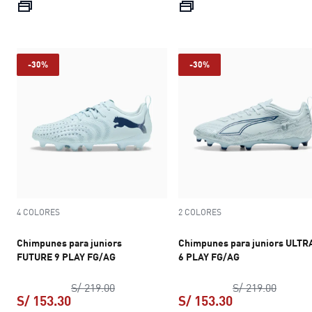
precio actual S/ 249.00
precio actual S
-30%
-30%
4 COLORES
2 COLORES
Chimpunes para juniors
Chimpunes para juniors ULTR
FUTURE 9 PLAY FG/AG
6 PLAY FG/AG
precio original S/ 219.00
precio 
S/ 219.00
S/ 219.00
S/ 153.30
S/ 153.30