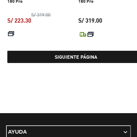
180 Pro
180 Pro
precio original S/ 319.00
S/ 319.00
S/ 223.30
S/ 319.00
precio actual S/ 223.30
precio actual S
SIGUIENTE PÁGINA
AYUDA