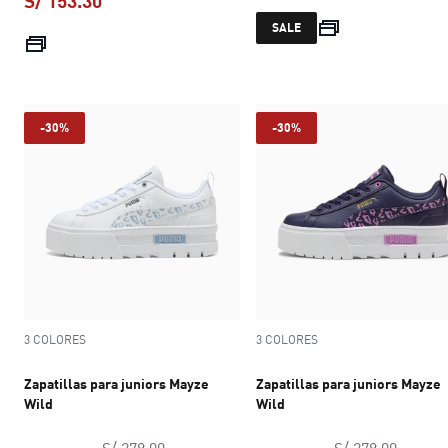
S/ 153.30
precio actual S/ 
SALE
precio actual S/ 153.30
-30%
-30%
3 COLORES
3 COLORES
Zapatillas para juniors Mayze
Zapatillas para juniors Mayze
Wild
Wild
precio original S/ 279.00
precio 
S/ 279.00
S/ 279.00