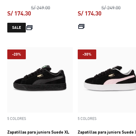
precio original S/ 249.00
precio 
S/ 249.00
S/ 249.00
S/ 174.30
S/ 174.30
precio actual S/ 174.30
precio actual S
SALE
-20%
-30%
5 COLORES
5 COLORES
Zapatillas para juniors Suede XL
Zapatillas para juniors Suede 