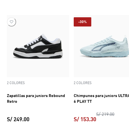
-30%
2 COLORES
2 COLORES
Zapatillas para juniors Rebound
Chimpunes para juniors ULTR
Retro
6 PLAY TT
precio 
S/ 219.00
S/ 249.00
S/ 153.30