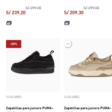
precio original S/ 299.00
precio 
S/ 299.00
S/ 299.00
S/ 239.20
S/ 209.30
precio actual S/ 239.20
precio actual S
-30%
3 COLORES
3 COLORES
Zapatillas para juniors PUMA-
Zapatillas para juniors PUMA-