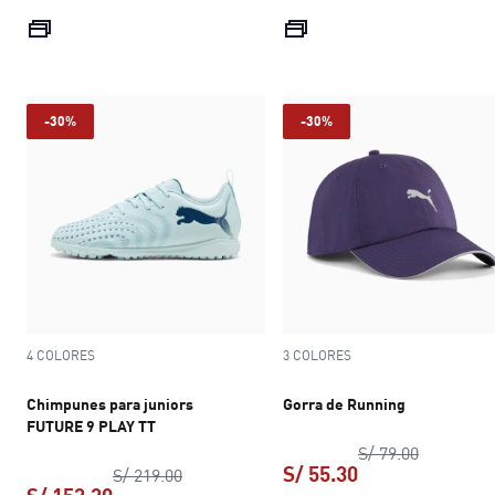
precio actual S/ 153.30
precio actual S
-30%
-30%
4 COLORES
3 COLORES
Chimpunes para juniors
Gorra de Running
FUTURE 9 PLAY TT
precio ori
S/ 79.00
S/ 55.30
precio original S/ 219.00
S/ 219.00