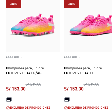
-30%
-30%
4 COLORES
4 COLORES
Chimpunes para juniors
Chimpunes para juniors
FUTURE 9 PLAY FG/AG
FUTURE 9 PLAY TT
precio original S/ 219.00
precio 
S/ 219.00
S/ 219.00
S/ 153.30
S/ 153.30
precio actual S/ 153.30
precio actual S
EXCLUIDO DE PROMOCIONES
EXCLUIDO DE PROMOCIONES