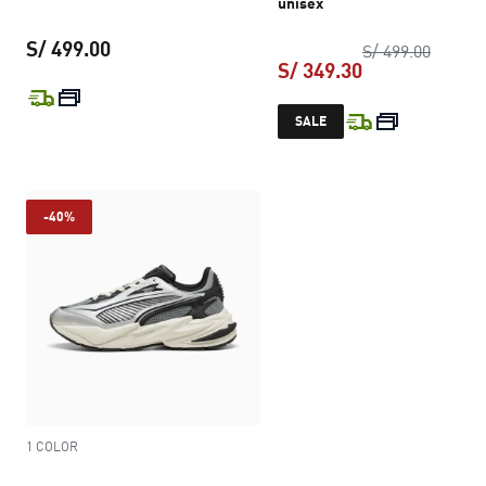
unisex
S/ 499.00
precio 
S/ 499.00
S/ 349.30
precio actual S/ 499.00
precio actual S
SALE
-40%
1 COLOR