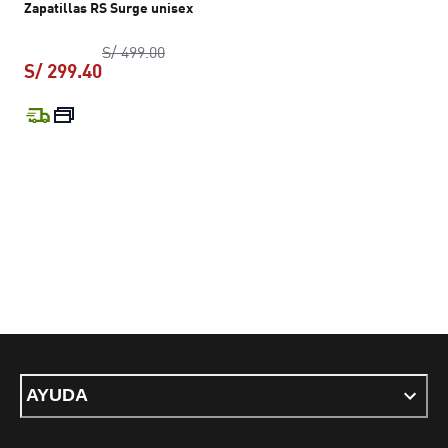
Zapatillas RS Surge unisex
precio original S/ 499.00
S/ 499.00
S/ 299.40
precio actual S/ 299.40
AYUDA