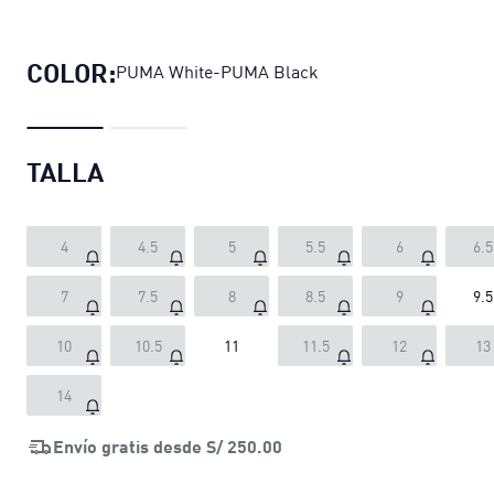
Zapatillas Suede XL unisex
precio ac
COLOR:
PUMA White-PUMA Black
TALLA
4
4.5
5
5.5
6
6.5
7
7.5
8
8.5
9
9.5
10
10.5
11
11.5
12
13
14
Envío gratis desde
S/ 250.00