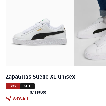
Zapatillas Suede XL unisex
-40%
SALE
Zapatillas Suede XL unisex
precio 
S/ 399.00
S/ 239.40