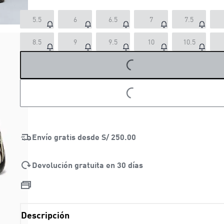
5.5
6
6.5
7
7.5
8.5
9
9.5
10
10.5
LOADING...
LOADING...
Envío gratis desde
S/ 250.00
Devolución gratuita en 30 días
Descripción