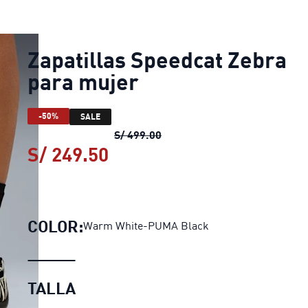
Zapatillas Speedcat Zebra
para mujer
-50%
SALE
Zapatillas Speedcat Zebra p
S/ 499.00
S/ 249.50
Zapatillas Speedcat Zebra
COLOR:
Warm White-PUMA Black
TALLA