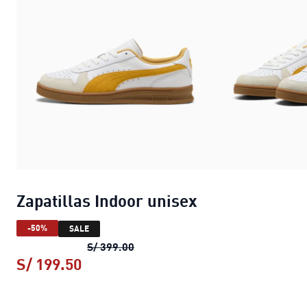
Zapatillas Indoor unisex
-50%
SALE
Zapatillas Indoor unisex
precio ori
S/ 399.00
S/ 199.50
Zapatillas Indoor unisex
precio actu