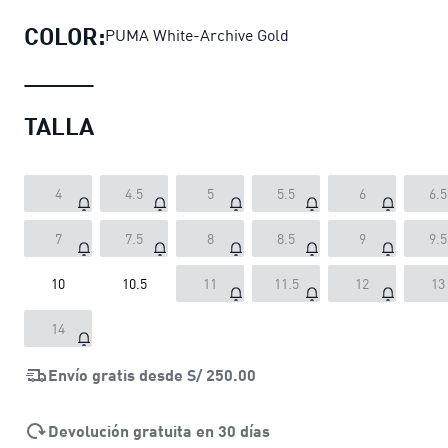
COLOR:
PUMA White-Archive Gold
TALLA
4
4.5
5
5.5
6
6.5
7
7.5
8
8.5
9
9.5
10
10.5
11
11.5
12
13
14
Envío gratis desde
S/ 250.00
Devolución gratuita en 30 días