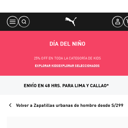
Skip
to
Content
DÍA DEL NIÑO
25% OFF EN TODA LA CATEGORÍA DE KIDS
EXPLORAR KIDS
EXPLORAR SELECCIONADOS
ENVÍO EN 48 HRS. PARA LIMA Y CALLAO*
Volver a Zapatillas urbanas de hombre desde S/299