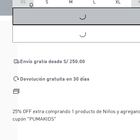
LOADING...
XS
S
M
L
XL
LOADING...
Envío gratis desde
S/ 250.00
Devolución gratuita en 30 días
25% OFF extra comprando 1 producto de Niños y agregand
cupón "PUMAKIDS"