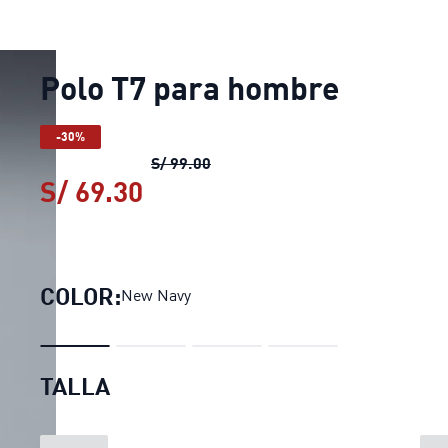
Polo T7 para hombre
-30%
Polo T7 para hombre
precio orig
S/ 99.00
S/ 69.30
Polo T7 para hombre
precio 
COLOR:
New Navy
TALLA