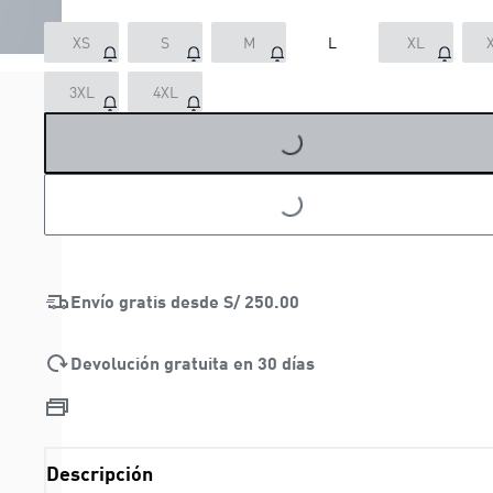
XS
S
M
L
XL
3XL
4XL
LOADING...
LOADING...
Envío gratis desde
S/ 250.00
Devolución gratuita en 30 días
Descripción