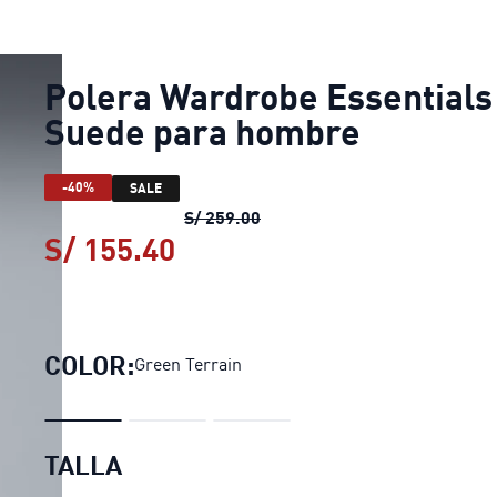
Polera Wardrobe Essentials
Suede para hombre
-40%
SALE
Polera Wardrobe Essentials
S/ 259.00
S/ 155.40
Polera Wardrobe Essentia
COLOR:
Green Terrain
TALLA