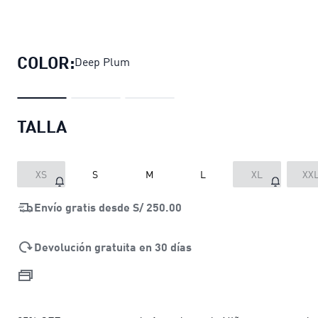
Polera WARDROBE Essentials para
COLOR:
Deep Plum
TALLA
XS
S
M
L
XL
XX
Envío gratis desde
S/ 250.00
Devolución gratuita en 30 días