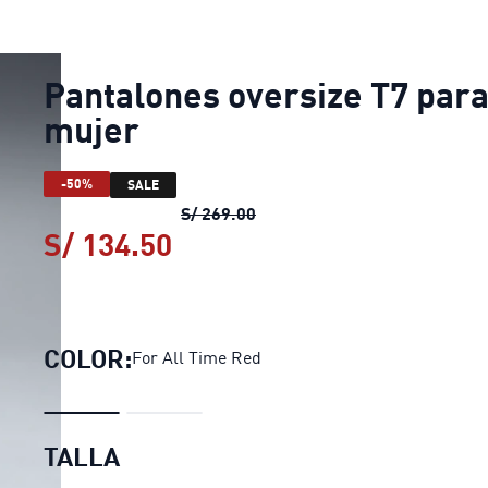
Pantalones oversize T7 par
mujer
-50%
SALE
Pantalones oversize T7 para
S/ 269.00
S/ 134.50
Pantalones oversize T7 pa
COLOR:
For All Time Red
TALLA