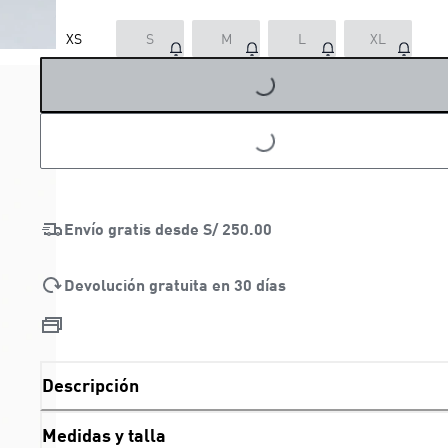
LOADING...
XS
S
M
L
XL
LOADING...
Envío gratis desde
S/ 250.00
Devolución gratuita en 30 días
Descripción
Medidas y talla