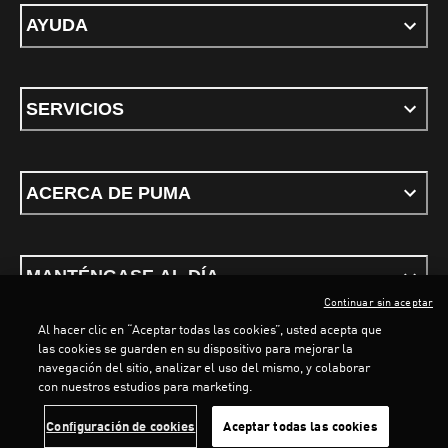
AYUDA
SERVICIOS
ACERCA DE PUMA
MANTÉNGASE AL DÍA
Continuar sin aceptar
Al hacer clic en “Aceptar todas las cookies”, usted acepta que
LOADING...
LOAD
las cookies se guarden en su dispositivo para mejorar la
navegación del sitio, analizar el uso del mismo, y colaborar
con nuestros estudios para marketing.
Términos y condiciones
Política de Privacidad
Configurador de cookies
Configuración de cookies
Aceptar todas las cookies
©
PUMA, 2026. Todos los derechos reservados