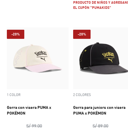
PRODUCTO DE NIÑOS Y AGREGAN
EL CUPÓN "PUMAKIDS"
-20%
-20%
1 COLOR
2 COLORES
Gorra con visera PUMA x
Gorra para juniors con visera
POKÉMON
PUMA x POKÉMON
precio original S/ 99.00
precio ori
S/ 99.00
S/ 89.00