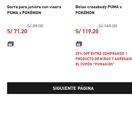
Gorra para juniors con visera
Bolso crossbody PUMA x
PUMA x POKÉMON
POKÉMON
precio original S/ 89.00
precio 
S/ 89.00
S/ 149.00
S/ 71.20
S/ 119.20
precio actual S/ 71.20
precio actual S
25% OFF EXTRA COMPRANDO 1
PRODUCTO DE NIÑOS Y AGREGAN
EL CUPÓN "PUMAKIDS"
SIGUIENTE PÁGINA