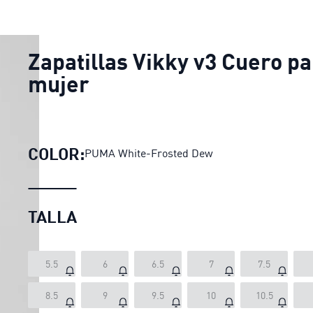
Zapatillas Vikky v3 Cuero p
mujer
COLOR:
PUMA White-Frosted Dew
TALLA
5.5
6
6.5
7
7.5
8.5
9
9.5
10
10.5