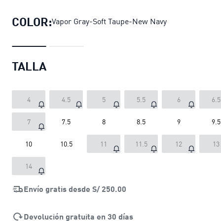
COLOR:
Vapor Gray-Soft Taupe-New Navy
TALLA
4
4.5
5
5.5
6
6.5
7
7.5
8
8.5
9
9.5
10
10.5
11
11.5
12
13
14
Envío gratis desde
S/ 250.00
Devolución gratuita en 30 días