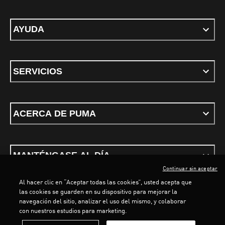
AYUDA
SERVICIOS
ACERCA DE PUMA
MANTÉNGASE AL DÍA
Continuar sin aceptar
Al hacer clic en “Aceptar todas las cookies”, usted acepta que
LOADING...
LOAD
las cookies se guarden en su dispositivo para mejorar la
navegación del sitio, analizar el uso del mismo, y colaborar
con nuestros estudios para marketing.
Términos y condiciones
Política de Privacidad
Configurador de cookies