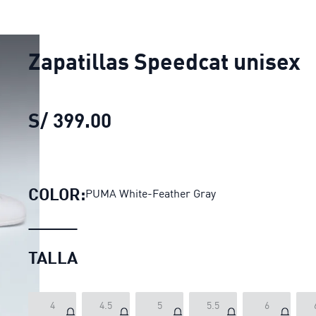
Zapatillas Speedcat unisex
S/ 399.00
Zapatillas Speedcat unise
COLOR:
PUMA White-Feather Gray
TALLA
4
4.5
5
5.5
6