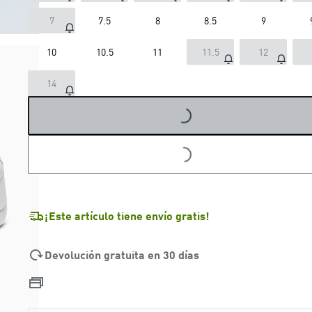
7
7.5
8
8.5
9
10
10.5
11
11.5
12
14
LOADING...
LOADING...
¡Este artículo tiene envío gratis!
Devolución gratuita en 30 días