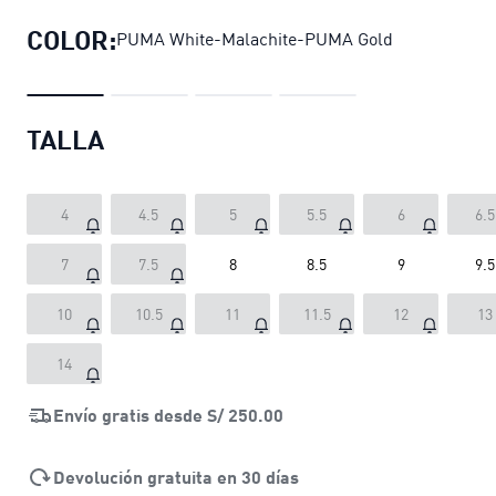
COLOR:
PUMA White-Malachite-PUMA Gold
TALLA
4
4.5
5
5.5
6
6.5
7
7.5
8
8.5
9
9.5
10
10.5
11
11.5
12
13
14
Envío gratis desde
S/ 250.00
Devolución gratuita en 30 días