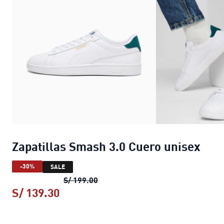
Zapatillas Smash 3.0 Cuero unisex
-30%
SALE
Zapatillas Smash 3.0 Cuero unisex
S/ 199.00
S/ 139.30
Zapatillas Smash 3.0 Cuero unisex
p