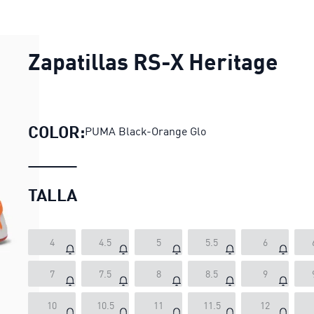
Zapatillas RS-X Heritage
COLOR:
PUMA Black-Orange Glo
TALLA
4
4.5
5
5.5
6
7
7.5
8
8.5
9
10
10.5
11
11.5
12