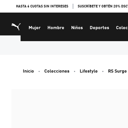
Skip
HASTA 6 CUOTAS SIN INTERESES
SUSCRÍBETE Y OBTÉN 20% DSC
to
Content
Mujer
Hombre
Niños
Deportes
Colec
Inicio
Colecciones
Lifestyle
RS Surge