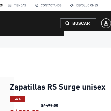
250
TIENDAS
CONTÁCTANOS
DEVOLUCIONES
BUSCAR
Zapatillas RS Surge unisex
-20%
Zapatillas RS Surge unisex
pr
S/ 499.00