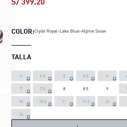
S/ 399.20
Zapatillas RS Surge unise
COLOR:
Clyde Royal-Lake Blue-Alpine Snow
TALLA
4
4.5
5
5.5
6
7
7.5
8
8.5
9
10
10.5
11
11.5
12
14
LOADING...