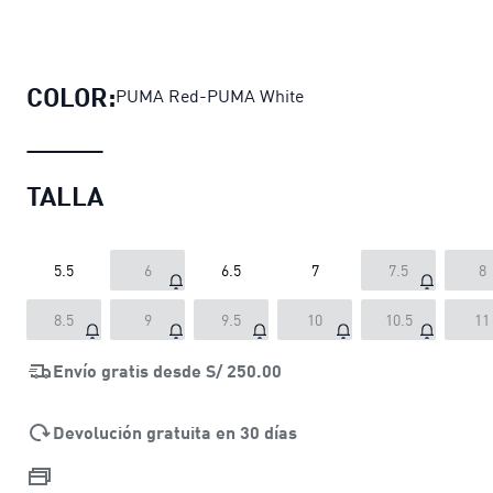
Zapatillas Replicatch Gamuza para
COLOR:
PUMA Red-PUMA White
TALLA
5.5
6
6.5
7
7.5
8
8.5
9
9.5
10
10.5
11
Envío gratis desde
S/ 250.00
Devolución gratuita en 30 días