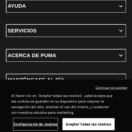
AYUDA
SERVICIOS
ACERCA DE PUMA
MANTÉNGASE AL DÍA
Continuar sin aceptar
Al hacer clic en “Aceptar todas las cookies”, usted acepta que
LOADING...
LOADING.
las cookies se guarden en su dispositivo para mejorar la
navegación del sitio, analizar el uso del mismo, y colaborar
con nuestros estudios para marketing.
Términos y condiciones
Política de Privacidad
Configurador de cookies
Configuración de cookies
Aceptar todas las cookies
©
PUMA, 2026. Todos los derechos reservados