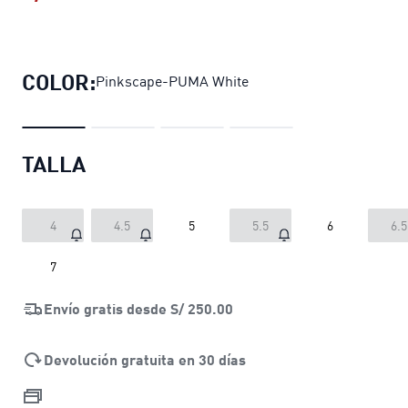
Zapatillas para juniors de running F
COLOR:
Pinkscape-PUMA White
TALLA
4
4.5
5
5.5
6
6.5
7
Envío gratis desde
S/ 250.00
Devolución gratuita en 30 días