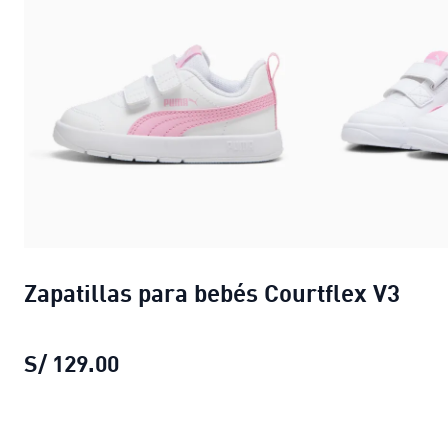
Zapatillas para bebés Courtflex V3
S/ 129.00
Zapatillas para bebés Courtflex V3
p