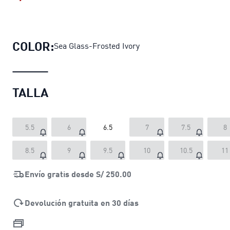
Zapatillas Palermo Moda Ethereal 
COLOR:
Sea Glass-Frosted Ivory
TALLA
5.5
6
6.5
7
7.5
8
8.5
9
9.5
10
10.5
11
Envío gratis desde
S/ 250.00
Devolución gratuita en 30 días