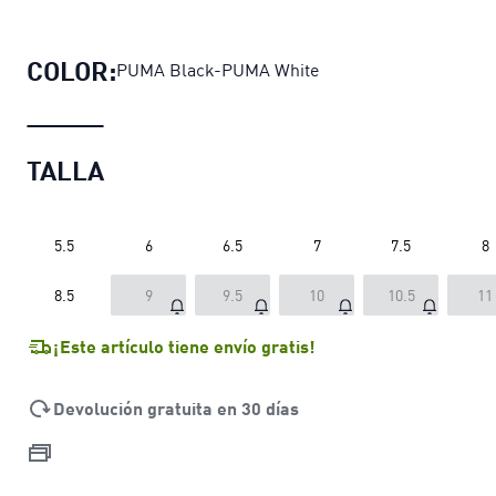
Zapatillas Mostro Move para mujer
p
COLOR:
PUMA Black-PUMA White
TALLA
5.5
6
6.5
7
7.5
8
8.5
9
9.5
10
10.5
11
¡Este artículo tiene envío gratis!
Devolución gratuita en 30 días