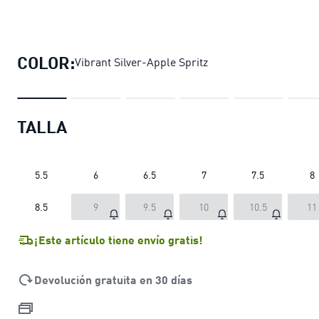
Zapatillas de running Velocity NITR
COLOR:
Vibrant Silver-Apple Spritz
TALLA
5.5
6
6.5
7
7.5
8
8.5
9
9.5
10
10.5
11
¡Este artículo tiene envío gratis!
Devolución gratuita en 30 días