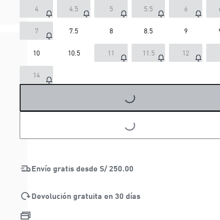
4
4.5
5
5.5
6
7
7.5
8
8.5
9
10
10.5
11
11.5
12
14
LOADING...
LOADING...
Envío gratis desde
S/ 250.00
Devolución gratuita en 30 días